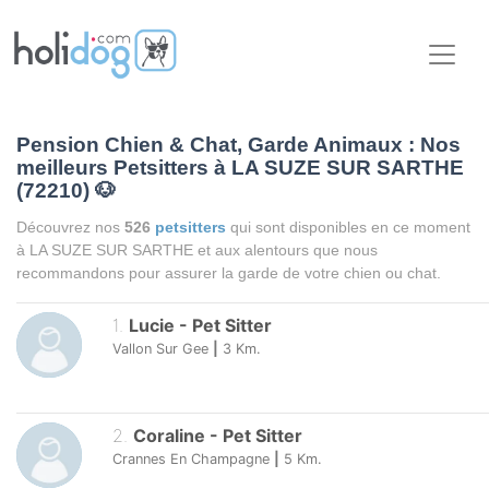
Pension Chien & Chat, Garde Animaux : Nos
meilleurs Petsitters à LA SUZE SUR SARTHE
(72210)
🐶
Découvrez nos
526
petsitters
qui sont disponibles en ce moment
à LA SUZE SUR SARTHE et aux alentours que nous
recommandons pour assurer la garde de votre chien ou chat.
1
.
Lucie
-
Pet Sitter
Vallon Sur Gee
|
3
Km.
2
.
Coraline
-
Pet Sitter
Crannes En Champagne
|
5
Km.