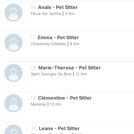
16
.
Anaïs
-
Pet Sitter
Ferce Sur Sarthe
|
4
Km.
17
.
Emma
-
Pet Sitter
Chantenay Villedieu
|
8
Km.
18
.
Marie-Therese
-
Pet Sitter
Saint Georges Du Bois
|
12
Km.
19
.
Clémentine
-
Pet Sitter
Mezeray
|
13
Km.
20
.
Leane
-
Pet Sitter