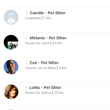
3
.
Camille
-
Pet Sitter
Louplande
|
7
Km.
4
.
Mélanie
-
Pet Sitter
Noyen Sur Sarthe
|
8
Km.
5
.
Zoë
-
Pet Sitter
Voivres Les Le Mans
|
9
Km.
6
.
Lolita
-
Pet Sitter
Roeze Sur Sarthe
|
10
Km.