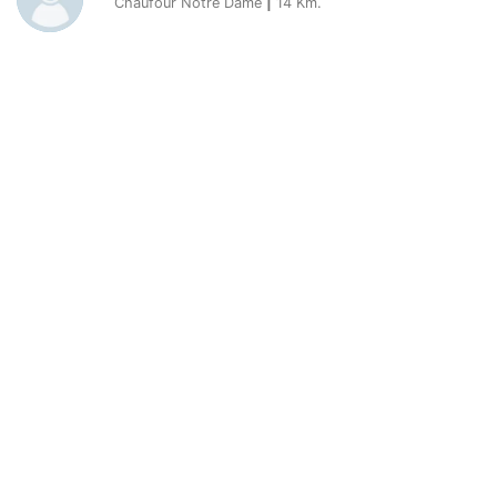
Chaufour Notre Dame
|
14
Km.