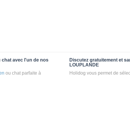
 chat avec l'un de nos
Discutez gratuitement et s
LOUPLANDE
en
ou chat parfaite à
Holidog vous permet de sélect
z un
petsitter
à LOUPLANDE,
fonction de nombreux critères
confort d’une famille d'accueil
premiers messages des petsit
e par Holidog.
la discussion, poser toutes le
pet sitter idéal. Vous pourrez 
tters comme cela peut être le
finalement pas, vous pourrez s
°1 de sélection pour nous est
sitter pour votre chat gratuite
la qualité et le confort des
Combien ça coûte de faire 
uvez partir en vacances ou