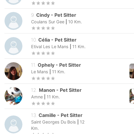
9
.
Cindy
-
Pet Sitter
Coulans Sur Gee
|
10
Km.
10
.
Célia
-
Pet Sitter
Etival Les Le Mans
|
11
Km.
11
.
Ophely
-
Pet Sitter
Le Mans
|
11
Km.
12
.
Manon
-
Pet Sitter
Amne
|
11
Km.
13
.
Camille
-
Pet Sitter
Saint Georges Du Bois
|
12
Km.