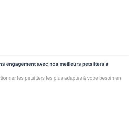
ans engagement avec nos meilleurs petsitters à
ionner les petsitters les plus adaptés à votre besoin en
. Quelques minutes après la sélection, vous recevrez les
ters que vous avez sélectionnés et vous pourrez engager
s questions que vous souhaitez pour au final choisir votre
le rencontrer et le valider définitivement, s'il ne convient
électionner un autre dog sitter pour votre chien ou cat
ment et en 3 clics dans la région.
appel à un pet sitter à LOUPLANDE?