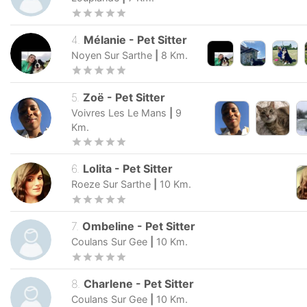
4
.
Mélanie
-
Pet Sitter
Noyen Sur Sarthe
|
8
Km.
5
.
Zoë
-
Pet Sitter
Voivres Les Le Mans
|
9
Km.
6
.
Lolita
-
Pet Sitter
Roeze Sur Sarthe
|
10
Km.
7
.
Ombeline
-
Pet Sitter
Coulans Sur Gee
|
10
Km.
8
.
Charlene
-
Pet Sitter
Coulans Sur Gee
|
10
Km.