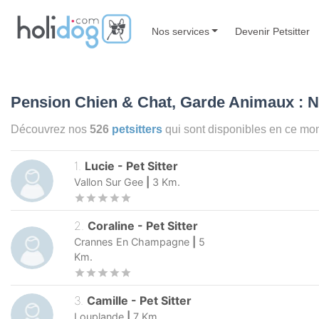
Nos services
Devenir Petsitter
Pension Chien & Chat, Garde Animaux : 
Découvrez nos
526
petsitters
qui sont disponibles en ce m
1
.
Lucie
-
Pet Sitter
Vallon Sur Gee
|
3
Km.
2
.
Coraline
-
Pet Sitter
Crannes En Champagne
|
5
Km.
3
.
Camille
-
Pet Sitter
Louplande
|
7
Km.