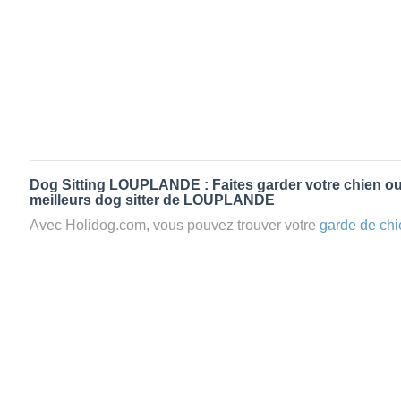
Dog Sitting LOUPLANDE : Faites garder votre chien ou
meilleurs dog sitter de LOUPLANDE
Avec Holidog.com, vous pouvez trouver votre
garde de chi
LOUPLANDE en quelques minutes. Lorsque vous réserve
votre chien passera un séjour agréable et relaxant dans le 
aimante. Mieux que la
pension pour vos animaux
: la gard
Les animaux ne sont jamais gardés en cage avec nos petsi
cas dans le cadre d'une
pension pour chien
,
le critère N
la disponibilité et l’amour des animaux
et par extension, 
conditions d’accueil pour la
garde de vos animaux.
Vous po