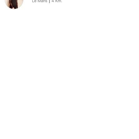
Le Mans
|
4
Km.