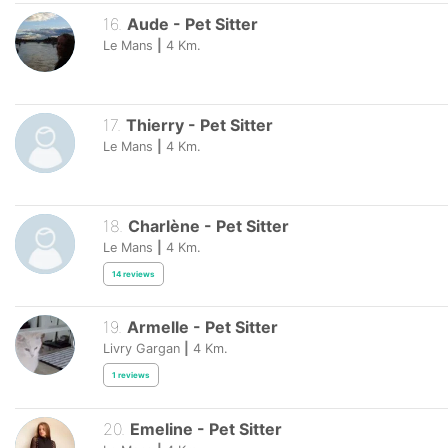
16
.
Aude
-
Pet Sitter
Le Mans
|
4
Km.
17
.
Thierry
-
Pet Sitter
Le Mans
|
4
Km.
18
.
Charlène
-
Pet Sitter
Le Mans
|
4
Km.
14
reviews
19
.
Armelle
-
Pet Sitter
Livry Gargan
|
4
Km.
1
reviews
20
.
Emeline
-
Pet Sitter