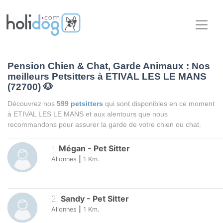
Pension Chien & Chat, Garde Animaux : Nos
meilleurs Petsitters à ETIVAL LES LE MANS
(72700)
🐶
Découvrez nos
599
petsitters
qui sont disponibles en ce moment
à ETIVAL LES LE MANS et aux alentours que nous
recommandons pour assurer la garde de votre chien ou chat.
1
.
Mégan
-
Pet Sitter
Allonnes
|
1
Km.
2
.
Sandy
-
Pet Sitter
Allonnes
|
1
Km.