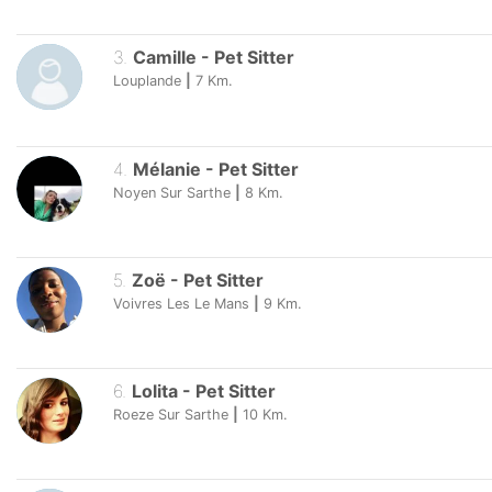
3
.
Camille
-
Pet Sitter
Louplande
|
7
Km.
4
.
Mélanie
-
Pet Sitter
Noyen Sur Sarthe
|
8
Km.
5
.
Zoë
-
Pet Sitter
Voivres Les Le Mans
|
9
Km.
6
.
Lolita
-
Pet Sitter
Roeze Sur Sarthe
|
10
Km.