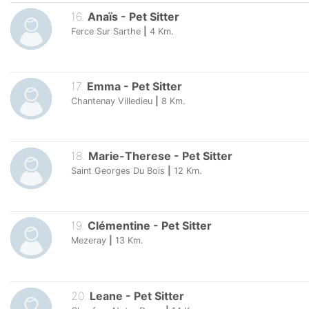
16
.
Anaïs
-
Pet Sitter
Ferce Sur Sarthe
|
4
Km.
17
.
Emma
-
Pet Sitter
Chantenay Villedieu
|
8
Km.
18
.
Marie-Therese
-
Pet Sitter
Saint Georges Du Bois
|
12
Km.
19
.
Clémentine
-
Pet Sitter
Mezeray
|
13
Km.
20
.
Leane
-
Pet Sitter