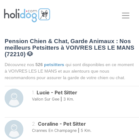
Pension Chien & Chat, Garde Animaux : Nos
meilleurs Petsitters à VOIVRES LES LE MANS
(72210)
🐶
Découvrez nos
526
petsitters
qui sont disponibles en ce moment
à VOIVRES LES LE MANS et aux alentours que nous
recommandons pour assurer la garde de votre chien ou chat.
1
.
Lucie
-
Pet Sitter
Vallon Sur Gee
|
3
Km.
2
.
Coraline
-
Pet Sitter
Crannes En Champagne
|
5
Km.