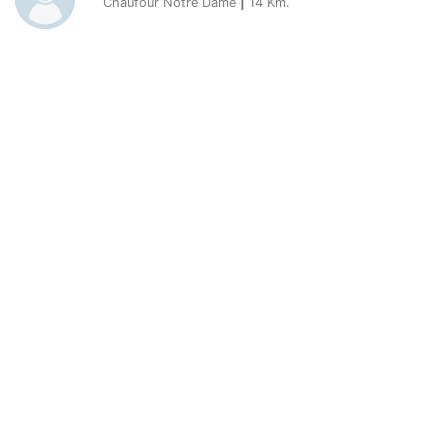
Chaufour Notre Dame
|
14
Km.