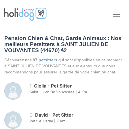
Pension Chien & Chat, Garde Animaux : Nos
meilleurs Petsitters à SAINT JULIEN DE
VOUVANTES (44670)
🐶
Découvrez nos
97
petsitters
qui sont disponibles en ce moment
à SAINT JULIEN DE VOUVANTES et aux alentours que nous
recommandons pour assurer la garde de votre chien ou chat.
1
.
Clelia
-
Pet Sitter
Saint Julien De Vouvantes
|
4
Km.
2
.
David
-
Pet Sitter
Petit Auverne
|
7
Km.