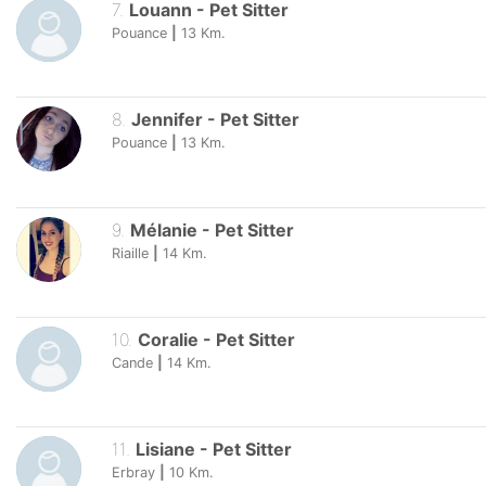
7
.
Louann
-
Pet Sitter
Pouance
|
13
Km.
8
.
Jennifer
-
Pet Sitter
Pouance
|
13
Km.
9
.
Mélanie
-
Pet Sitter
Riaille
|
14
Km.
10
.
Coralie
-
Pet Sitter
Cande
|
14
Km.
11
.
Lisiane
-
Pet Sitter
Erbray
|
10
Km.