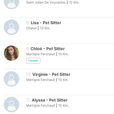
Saint Julien De Vouvantes
|
12
Km.
8
.
Lisa
-
Pet Sitter
Chelun
|
13
Km.
9
.
Chloé
-
Pet Sitter
Martigne Ferchaud
|
15
Km.
1
reviews
10
.
Virginie
-
Pet Sitter
Martigne Ferchaud
|
15
Km.
11
.
Alyssa
-
Pet Sitter
Martigne Ferchaud
|
15
Km.