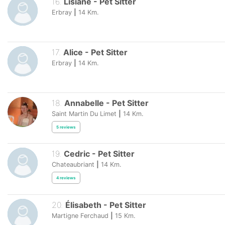
16
.
Lisiane
-
Pet Sitter
Erbray
|
14
Km.
17
.
Alice
-
Pet Sitter
Erbray
|
14
Km.
18
.
Annabelle
-
Pet Sitter
Saint Martin Du Limet
|
14
Km.
5
reviews
19
.
Cedric
-
Pet Sitter
Chateaubriant
|
14
Km.
4
reviews
20
.
Élisabeth
-
Pet Sitter
Martigne Ferchaud
|
15
Km.