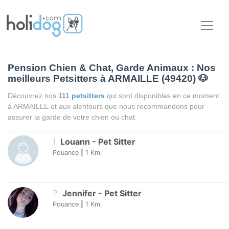
Pension Chien & Chat, Garde Animaux : Nos
meilleurs Petsitters à ARMAILLE (49420)
🐶
Découvrez nos
111
petsitters
qui sont disponibles en ce moment
à ARMAILLE et aux alentours que nous recommandons pour
assurer la garde de votre chien ou chat.
1
.
Louann
-
Pet Sitter
Pouance
|
1
Km.
2
.
Jennifer
-
Pet Sitter
Pouance
|
1
Km.