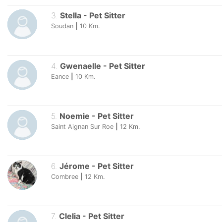
3
.
Stella
-
Pet Sitter
Soudan
|
10
Km.
4
.
Gwenaelle
-
Pet Sitter
Eance
|
10
Km.
5
.
Noemie
-
Pet Sitter
Saint Aignan Sur Roe
|
12
Km.
6
.
Jérome
-
Pet Sitter
Combree
|
12
Km.
7
.
Clelia
-
Pet Sitter