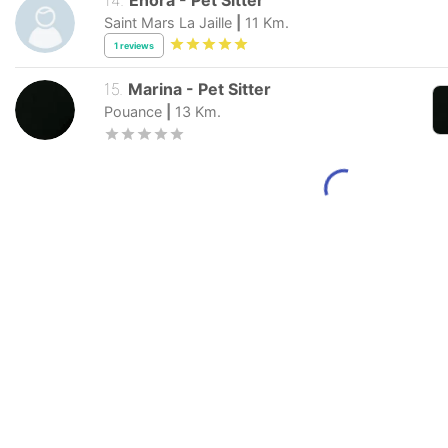
Saint Mars La Jaille
|
11
Km.
1
reviews
15
.
Marina
-
Pet Sitter
Pouance
|
13
Km.