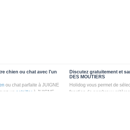
e chien ou chat avec l'un
Discutez gratuitement et s
DES MOUTIERS
en
ou chat parfaite à JUIGNE
Holidog vous permet de sélect
rvez un
petsitter
à JUIGNE
fonction de nombreux critères
 relaxant dans le confort
premiers messages des petsit
r vos animaux
: la garde par
la discussion, poser toutes le
pet sitter idéal. Vous pourrez 
finalement pas, vous pourrez s
tters comme cela peut être le
sitter pour votre chat gratuite