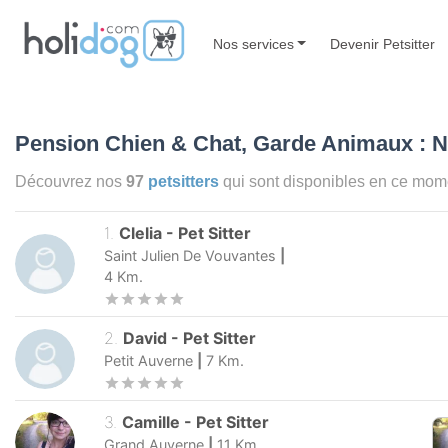
Nos services
Devenir Petsitter
Pension Chien & Chat, Garde Animaux : 
Découvrez nos
97
petsitters
qui sont disponibles en ce mo
1
.
Clelia
-
Pet Sitter
Saint Julien De Vouvantes
|
4
Km.
2
.
David
-
Pet Sitter
Petit Auverne
|
7
Km.
3
.
Camille
-
Pet Sitter
Grand Auverne
|
11
Km.