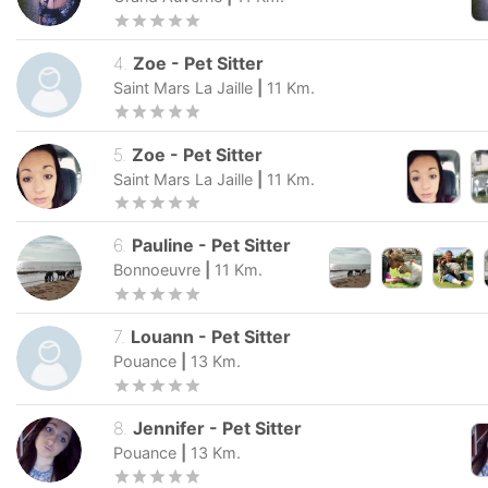
4
.
Zoe
-
Pet Sitter
Saint Mars La Jaille
|
11
Km.
5
.
Zoe
-
Pet Sitter
Saint Mars La Jaille
|
11
Km.
6
.
Pauline
-
Pet Sitter
Bonnoeuvre
|
11
Km.
7
.
Louann
-
Pet Sitter
Pouance
|
13
Km.
8
.
Jennifer
-
Pet Sitter
Pouance
|
13
Km.