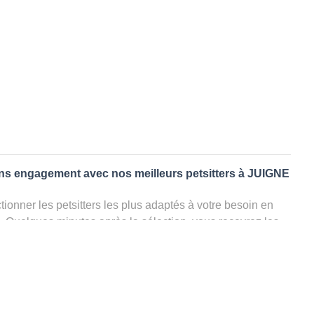
ans engagement avec nos meilleurs petsitters à JUIGNE
ionner les petsitters les plus adaptés à votre besoin en
. Quelques minutes après la sélection, vous recevrez les
ters que vous avez sélectionnés et vous pourrez engager
s questions que vous souhaitez pour au final choisir votre
le rencontrer et le valider définitivement, s'il ne convient
électionner un autre dog sitter pour votre chien ou cat
ment et en 3 clics dans la région.