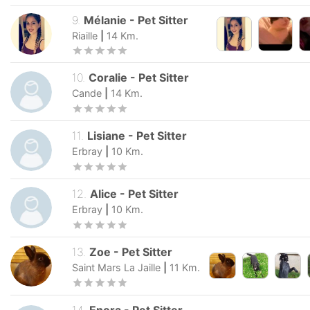
9
.
Mélanie
-
Pet Sitter
Riaille
|
14
Km.
10
.
Coralie
-
Pet Sitter
Cande
|
14
Km.
11
.
Lisiane
-
Pet Sitter
Erbray
|
10
Km.
12
.
Alice
-
Pet Sitter
Erbray
|
10
Km.
13
.
Zoe
-
Pet Sitter
Saint Mars La Jaille
|
11
Km.
14
.
Enora
-
Pet Sitter