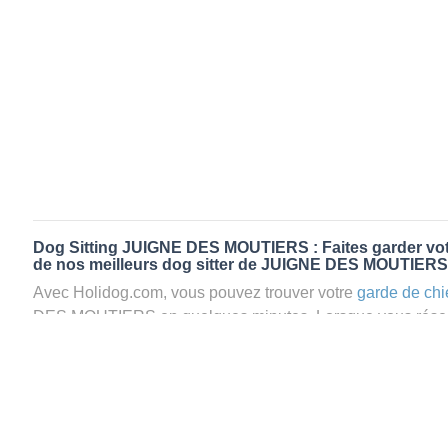
Dog Sitting JUIGNE DES MOUTIERS : Faites garder votr
de nos meilleurs dog sitter de JUIGNE DES MOUTIERS
Avec Holidog.com, vous pouvez trouver votre
garde de chi
DES MOUTIERS en quelques minutes. Lorsque vous rése
DES MOUTIERS, votre chien passera un séjour agréable et
d’une famille d'accueil aimante. Mieux que la
pension pou
Holidog.
Les animaux ne sont jamais gardés en cage avec nos petsi