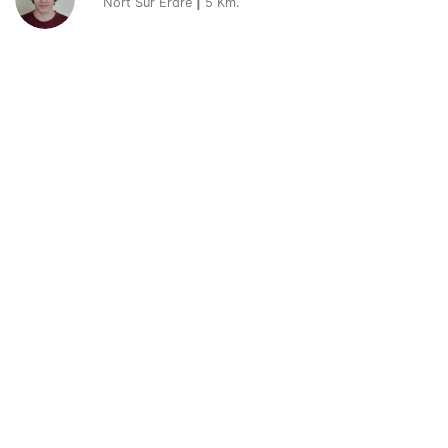
Nort Sur Erdre
|
5
Km.