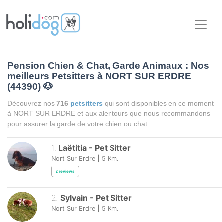
Pension Chien & Chat, Garde Animaux : Nos
meilleurs Petsitters à NORT SUR ERDRE
(44390)
🐶
Découvrez nos
716
petsitters
qui sont disponibles en ce moment
à NORT SUR ERDRE et aux alentours que nous recommandons
pour assurer la garde de votre chien ou chat.
1
.
Laëtitia
-
Pet Sitter
Nort Sur Erdre
|
5
Km.
2
reviews
2
.
Sylvain
-
Pet Sitter
Nort Sur Erdre
|
5
Km.