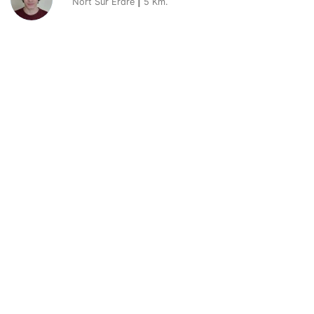
Nort Sur Erdre
|
5
Km.