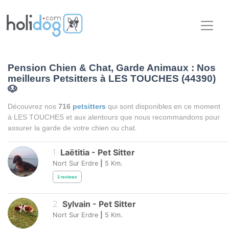
Pension Chien & Chat, Garde Animaux : Nos
meilleurs Petsitters à LES TOUCHES (44390)
🐶
Découvrez nos
716
petsitters
qui sont disponibles en ce moment
à LES TOUCHES et aux alentours que nous recommandons pour
assurer la garde de votre chien ou chat.
1
.
Laëtitia
-
Pet Sitter
Nort Sur Erdre
|
5
Km.
2
reviews
2
.
Sylvain
-
Pet Sitter
Nort Sur Erdre
|
5
Km.