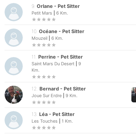
9
.
Orlane
-
Pet Sitter
Petit Mars
|
6
Km.
10
.
Océane
-
Pet Sitter
Mouzeil
|
6
Km.
11
.
Perrine
-
Pet Sitter
Saint Mars Du Desert
|
9
Km.
12
.
Bernard
-
Pet Sitter
Joue Sur Erdre
|
9
Km.
13
.
Léa
-
Pet Sitter
Les Touches
|
1
Km.