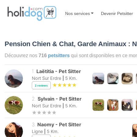
Nos services
Devenir Petsitter
Pension Chien & Chat, Garde Animaux : N
Découvrez nos
716
petsitters
qui sont disponibles en ce m
1
.
Laëtitia
-
Pet Sitter
Nort Sur Erdre
|
5
Km.
2
reviews
2
.
Sylvain
-
Pet Sitter
Nort Sur Erdre
|
5
Km.
3
.
Naomy
-
Pet Sitter
Ligne
|
5
Km.