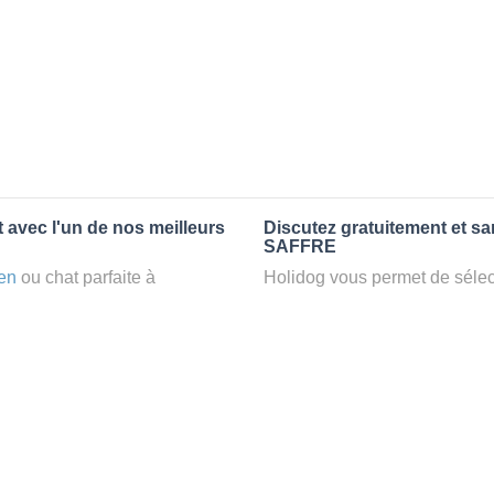
 avec l'un de nos meilleurs
Discutez gratuitement et s
SAFFRE
en
ou chat parfaite à
Holidog vous permet de sélect
petsitter
à SAFFRE, votre
fonction de nombreux critères
t d’une famille d'accueil
premiers messages des petsit
e par Holidog.
la discussion, poser toutes le
pet sitter idéal. Vous pourrez 
tters comme cela peut être le
finalement pas, vous pourrez s
°1 de sélection pour nous est
sitter pour votre chat gratuite
la qualité et le confort des
Combien ça coûte de faire 
uvez partir en vacances ou