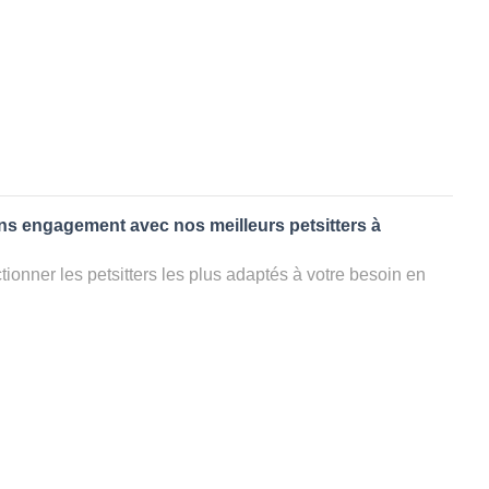
ans engagement avec nos meilleurs petsitters à
ionner les petsitters les plus adaptés à votre besoin en
. Quelques minutes après la sélection, vous recevrez les
ters que vous avez sélectionnés et vous pourrez engager
s questions que vous souhaitez pour au final choisir votre
le rencontrer et le valider définitivement, s'il ne convient
électionner un autre dog sitter pour votre chien ou cat
ment et en 3 clics dans la région.
appel à un pet sitter à SAFFRE?