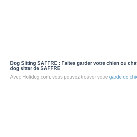
Dog Sitting SAFFRE : Faites garder votre chien ou chat
dog sitter de SAFFRE
Avec Holidog.com, vous pouvez trouver votre
garde de chi
SAFFRE en quelques minutes. Lorsque vous réservez un
chien passera un séjour agréable et relaxant dans le confor
aimante. Mieux que la
pension pour vos animaux
: la gard
Les animaux ne sont jamais gardés en cage avec nos petsi
cas dans le cadre d'une
pension pour chien
,
le critère N
la disponibilité et l’amour des animaux
et par extension, 
conditions d’accueil pour la
garde de vos animaux.
Vous po