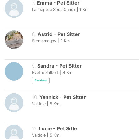
7
.
Emma
-
Pet Sitter
Lachapelle Sous Chaux
|
1
Km.
8
.
Astrid
-
Pet Sitter
Sermamagny
|
2
Km.
9
.
Sandra
-
Pet Sitter
Evette Salbert
|
4
Km.
6
reviews
10
.
Yannick
-
Pet Sitter
Valdoie
|
5
Km.
11
.
Lucie
-
Pet Sitter
Valdoie
|
5
Km.