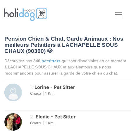
Pension Chien & Chat, Garde Animaux : Nos
meilleurs Petsitters à LACHAPELLE SOUS
CHAUX (90300)
🐶
Découvrez nos
346
petsitters
qui sont disponibles en ce moment
à LACHAPELLE SOUS CHAUX et aux alentours que nous
recommandons pour assurer la garde de votre chien ou chat.
1
.
Lorine
-
Pet Sitter
Chaux
|
1
Km.
2
.
Elodie
-
Pet Sitter
Chaux
|
1
Km.