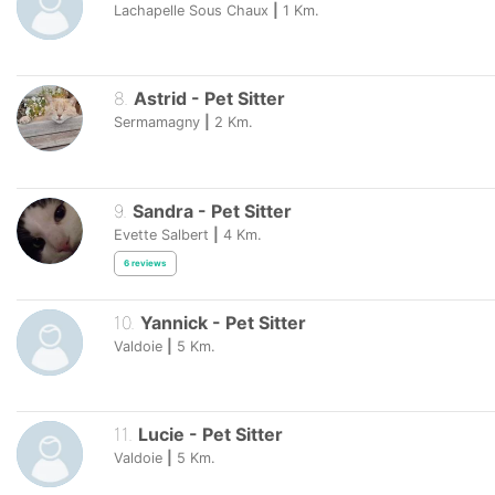
Lachapelle Sous Chaux
|
1
Km.
8
.
Astrid
-
Pet Sitter
Sermamagny
|
2
Km.
9
.
Sandra
-
Pet Sitter
Evette Salbert
|
4
Km.
6
reviews
10
.
Yannick
-
Pet Sitter
Valdoie
|
5
Km.
11
.
Lucie
-
Pet Sitter
Valdoie
|
5
Km.