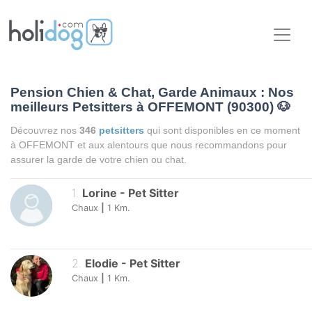
Pension Chien & Chat, Garde Animaux : Nos
meilleurs Petsitters à OFFEMONT (90300)
🐶
Découvrez nos
346
petsitters
qui sont disponibles en ce moment
à OFFEMONT et aux alentours que nous recommandons pour
assurer la garde de votre chien ou chat.
1
.
Lorine
-
Pet Sitter
Chaux
|
1
Km.
2
.
Elodie
-
Pet Sitter
Chaux
|
1
Km.