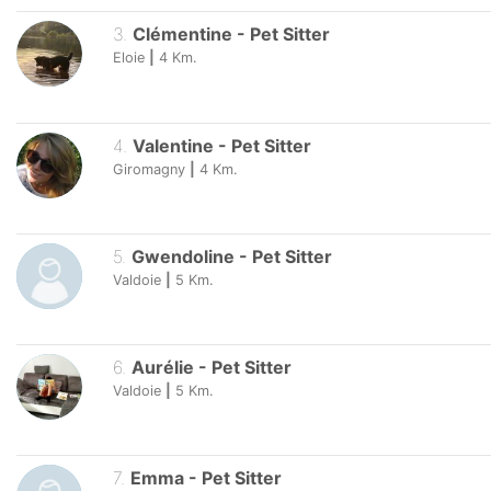
3
.
Clémentine
-
Pet Sitter
Eloie
|
4
Km.
4
.
Valentine
-
Pet Sitter
Giromagny
|
4
Km.
5
.
Gwendoline
-
Pet Sitter
Valdoie
|
5
Km.
6
.
Aurélie
-
Pet Sitter
Valdoie
|
5
Km.
7
.
Emma
-
Pet Sitter