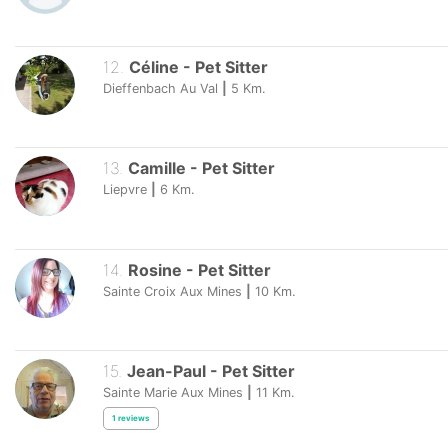
12
.
Céline
-
Pet Sitter
Dieffenbach Au Val
|
5
Km.
13
.
Camille
-
Pet Sitter
Liepvre
|
6
Km.
14
.
Rosine
-
Pet Sitter
Sainte Croix Aux Mines
|
10
Km.
15
.
Jean-Paul
-
Pet Sitter
Sainte Marie Aux Mines
|
11
Km.
1
reviews