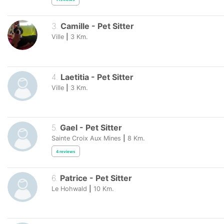
3
.
Camille
-
Pet Sitter
Ville
|
3
Km.
4
.
Laetitia
-
Pet Sitter
Ville
|
3
Km.
5
.
Gael
-
Pet Sitter
Sainte Croix Aux Mines
|
8
Km.
4
reviews
6
.
Patrice
-
Pet Sitter
Le Hohwald
|
10
Km.