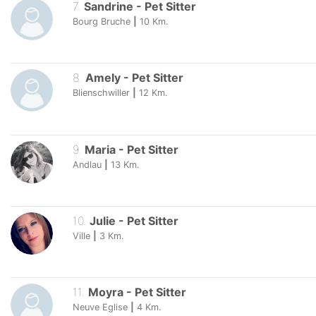
7
.
Sandrine
-
Pet Sitter
Bourg Bruche
|
10
Km.
8
.
Amely
-
Pet Sitter
Blienschwiller
|
12
Km.
9
.
Maria
-
Pet Sitter
Andlau
|
13
Km.
10
.
Julie
-
Pet Sitter
Ville
|
3
Km.
11
.
Moyra
-
Pet Sitter
Neuve Eglise
|
4
Km.