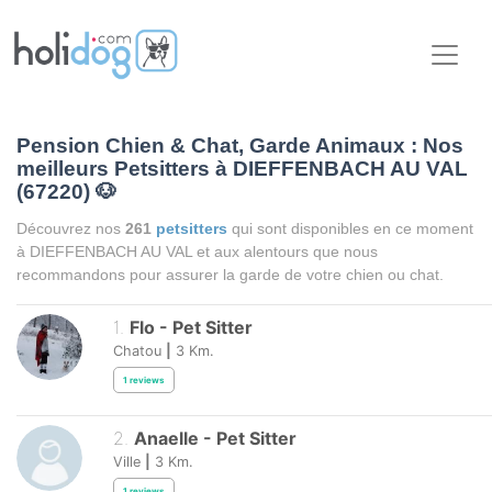
Pension Chien & Chat, Garde Animaux : Nos
meilleurs Petsitters à DIEFFENBACH AU VAL
(67220)
🐶
Découvrez nos
261
petsitters
qui sont disponibles en ce moment
à DIEFFENBACH AU VAL et aux alentours que nous
recommandons pour assurer la garde de votre chien ou chat.
1
.
Flo
-
Pet Sitter
Chatou
|
3
Km.
1
reviews
2
.
Anaelle
-
Pet Sitter
Ville
|
3
Km.
1
reviews