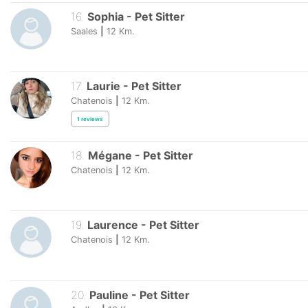
16
.
Sophia
-
Pet Sitter
Saales
|
12
Km.
17
.
Laurie
-
Pet Sitter
Chatenois
|
12
Km.
1
reviews
18
.
Mégane
-
Pet Sitter
Chatenois
|
12
Km.
19
.
Laurence
-
Pet Sitter
Chatenois
|
12
Km.
20
.
Pauline
-
Pet Sitter