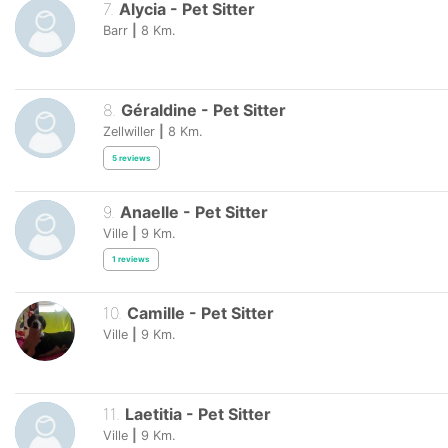
7
.
Alycia
-
Pet Sitter
Barr
|
8
Km.
8
.
Géraldine
-
Pet Sitter
Zellwiller
|
8
Km.
5
reviews
9
.
Anaelle
-
Pet Sitter
Ville
|
9
Km.
1
reviews
10
.
Camille
-
Pet Sitter
Ville
|
9
Km.
11
.
Laetitia
-
Pet Sitter
Ville
|
9
Km.