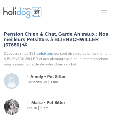
Pension Chien & Chat, Garde Animaux : Nos
meilleurs Petsitters à BLIENSCHWILLER
(67650)
🐶
Découvrez nos
353
petsitters
qui sont disponibles en ce moment
à BLIENSCHWILLER et aux alentours que nous recommandons
pour assurer la garde de votre chien ou chat.
1
.
Amely
-
Pet Sitter
Blienschwiller
|
1
Km.
2
.
Maria
-
Pet Sitter
Andlau
|
5
Km.