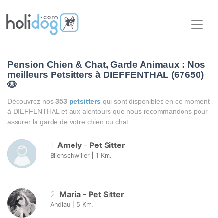
Pension Chien & Chat, Garde Animaux : Nos
meilleurs Petsitters à DIEFFENTHAL (67650)
🐶
Découvrez nos
353
petsitters
qui sont disponibles en ce moment
à DIEFFENTHAL et aux alentours que nous recommandons pour
assurer la garde de votre chien ou chat.
1
.
Amely
-
Pet Sitter
Blienschwiller
|
1
Km.
2
.
Maria
-
Pet Sitter
Andlau
|
5
Km.