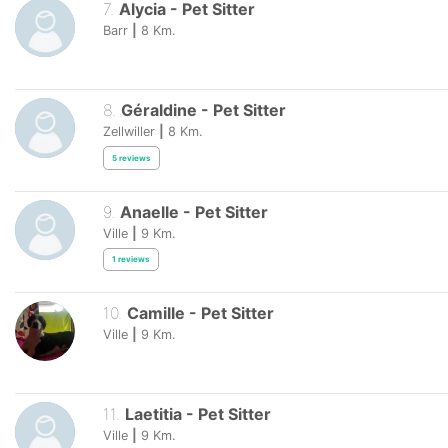
7
.
Alycia
-
Pet Sitter
Barr
|
8
Km.
8
.
Géraldine
-
Pet Sitter
Zellwiller
|
8
Km.
5
reviews
9
.
Anaelle
-
Pet Sitter
Ville
|
9
Km.
1
reviews
10
.
Camille
-
Pet Sitter
Ville
|
9
Km.
11
.
Laetitia
-
Pet Sitter
Ville
|
9
Km.