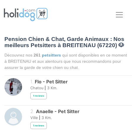
Pension Chien & Chat, Garde Animaux : Nos
meilleurs Petsitters à BREITENAU (67220)
🐶
Découvrez nos
261
petsitters
qui sont disponibles en ce moment
à BREITENAU et aux alentours que nous recommandons pour
assurer la garde de votre chien ou chat.
1
.
Flo
-
Pet Sitter
Chatou
|
3
Km.
1
reviews
2
.
Anaelle
-
Pet Sitter
Ville
|
3
Km.
1
reviews