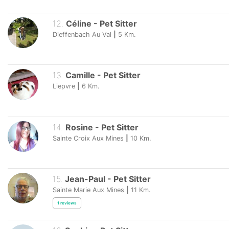
12
.
Céline
-
Pet Sitter
Dieffenbach Au Val
|
5
Km.
13
.
Camille
-
Pet Sitter
Liepvre
|
6
Km.
14
.
Rosine
-
Pet Sitter
Sainte Croix Aux Mines
|
10
Km.
15
.
Jean-Paul
-
Pet Sitter
Sainte Marie Aux Mines
|
11
Km.
1
reviews