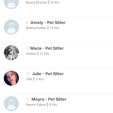
Bourg Bruche
|
10
Km.
8
.
Amely
-
Pet Sitter
Blienschwiller
|
12
Km.
9
.
Maria
-
Pet Sitter
Andlau
|
13
Km.
10
.
Julie
-
Pet Sitter
Ville
|
3
Km.
11
.
Moyra
-
Pet Sitter
Neuve Eglise
|
4
Km.