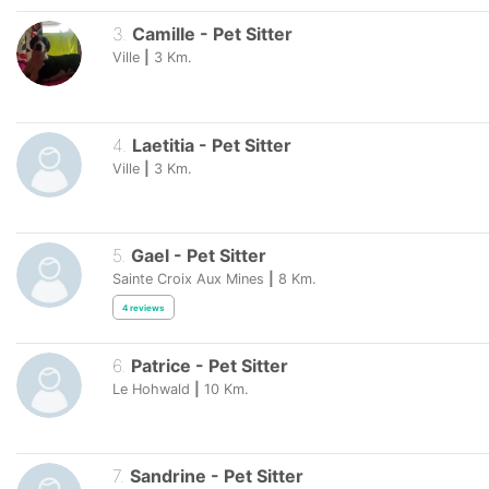
3
.
Camille
-
Pet Sitter
Ville
|
3
Km.
4
.
Laetitia
-
Pet Sitter
Ville
|
3
Km.
5
.
Gael
-
Pet Sitter
Sainte Croix Aux Mines
|
8
Km.
4
reviews
6
.
Patrice
-
Pet Sitter
Le Hohwald
|
10
Km.
7
.
Sandrine
-
Pet Sitter