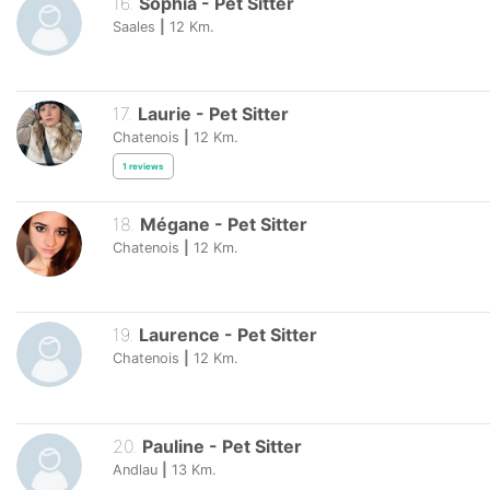
16
.
Sophia
-
Pet Sitter
Saales
|
12
Km.
17
.
Laurie
-
Pet Sitter
Chatenois
|
12
Km.
1
reviews
18
.
Mégane
-
Pet Sitter
Chatenois
|
12
Km.
19
.
Laurence
-
Pet Sitter
Chatenois
|
12
Km.
20
.
Pauline
-
Pet Sitter
Andlau
|
13
Km.