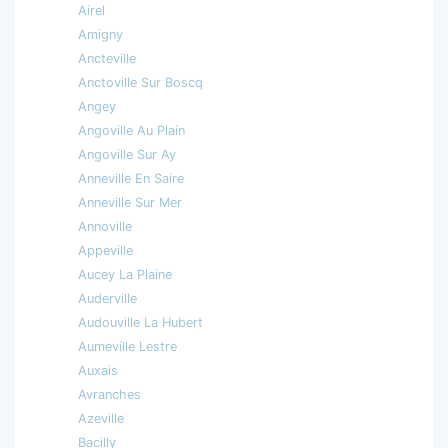
Airel
Amigny
Ancteville
Anctoville Sur Boscq
Angey
Angoville Au Plain
Angoville Sur Ay
Anneville En Saire
Anneville Sur Mer
Annoville
Appeville
Aucey La Plaine
Auderville
Audouville La Hubert
Aumeville Lestre
Auxais
Avranches
Azeville
Bacilly