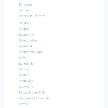
Barenton
Barfleur
Barneville Carteret
Baudre
Baupte
Beaubigny
Beaucoudray
Beauficel
Beaumont Hague
Belval
Benoitville
Berigny
Beslon
Besneville
Beuvrigny
Beuzeville Au Plain
Beuzeville La Bastille
Bieville