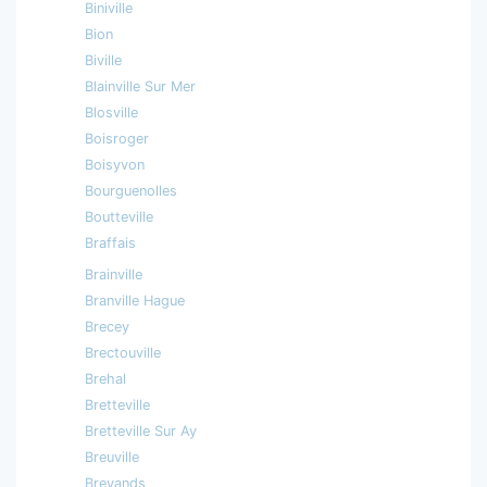
Biniville
Bion
Biville
Blainville Sur Mer
Blosville
Boisroger
Boisyvon
Bourguenolles
Boutteville
Braffais
Brainville
Branville Hague
Brecey
Brectouville
Brehal
Bretteville
Bretteville Sur Ay
Breuville
Brevands