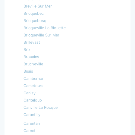
Breville Sur Mer
Bricquebec
Bricquebosq
Bricqueville La Blouette
Bricqueville Sur Mer
Brillevast
Brix
Brouains
Brucheville
Buais
Cambernon
Cametours
Canisy
Canteloup
Canville La Rocque
Carantilly
Carentan
Carnet