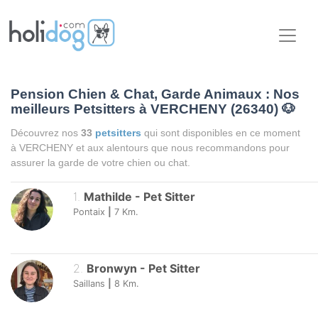
Pension Chien & Chat, Garde Animaux : Nos
meilleurs Petsitters à VERCHENY (26340)
🐶
Découvrez nos
33
petsitters
qui sont disponibles en ce moment
à VERCHENY et aux alentours que nous recommandons pour
assurer la garde de votre chien ou chat.
1
.
Mathilde
-
Pet Sitter
Pontaix
|
7
Km.
2
.
Bronwyn
-
Pet Sitter
Saillans
|
8
Km.