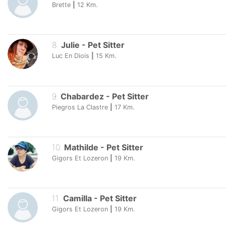
Brette
|
12
Km.
8
.
Julie
-
Pet Sitter
Luc En Diois
|
15
Km.
9
.
Chabardez
-
Pet Sitter
Piegros La Clastre
|
17
Km.
10
.
Mathilde
-
Pet Sitter
Gigors Et Lozeron
|
19
Km.
11
.
Camilla
-
Pet Sitter
Gigors Et Lozeron
|
19
Km.