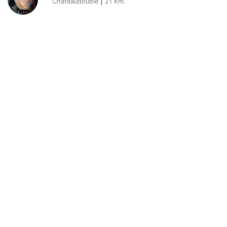
Chateaudouble
|
21
Km.