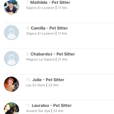
7
.
Mathilde
-
Pet Sitter
Gigors Et Lozeron
|
17
Km.
8
.
Camilla
-
Pet Sitter
Gigors Et Lozeron
|
17
Km.
9
.
Chabardez
-
Pet Sitter
Piegros La Clastre
|
21
Km.
10
.
Julie
-
Pet Sitter
Luc En Diois
|
22
Km.
11
.
Lauralou
-
Pet Sitter
Aouste Sur Sye
|
22
Km.