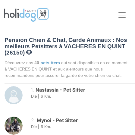
Pension Chien & Chat, Garde Animaux : Nos
meilleurs Petsitters à VACHERES EN QUINT
(26150)
🐶
Découvrez nos
40
petsitters
qui sont disponibles en ce moment
à VACHERES EN QUINT et aux alentours que nous
recommandons pour assurer la garde de votre chien ou chat.
1
.
Nastassia
-
Pet Sitter
Die
|
6
Km.
2
.
Mynoi
-
Pet Sitter
Die
|
6
Km.