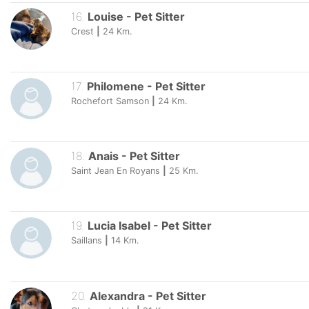
16
.
Louise
-
Pet Sitter
Crest
|
24
Km.
17
.
Philomene
-
Pet Sitter
Rochefort Samson
|
24
Km.
18
.
Anais
-
Pet Sitter
Saint Jean En Royans
|
25
Km.
19
.
Lucia Isabel
-
Pet Sitter
Saillans
|
14
Km.
20
.
Alexandra
-
Pet Sitter