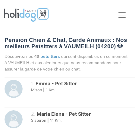
Pension Chien & Chat, Garde Animaux : Nos
meilleurs Petsitters à VAUMEILH (04200)
🐶
Découvrez nos
40
petsitters
qui sont disponibles en ce moment
à VAUMEILH et aux alentours que nous recommandons pour
assurer la garde de votre chien ou chat.
1
.
Emma
-
Pet Sitter
Mison
|
1
Km.
2
.
Maria Elena
-
Pet Sitter
Sisteron
|
11
Km.