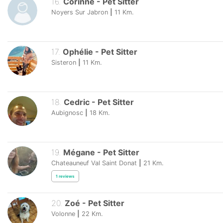
16
.
Corinne
-
Pet Sitter
Noyers Sur Jabron
|
11
Km.
17
.
Ophélie
-
Pet Sitter
Sisteron
|
11
Km.
18
.
Cedric
-
Pet Sitter
Aubignosc
|
18
Km.
19
.
Mégane
-
Pet Sitter
Chateauneuf Val Saint Donat
|
21
Km.
1
reviews
20
.
Zoé
-
Pet Sitter
Volonne
|
22
Km.