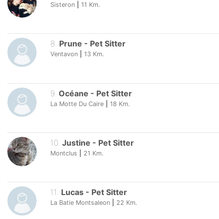
Sisteron
|
11
Km.
8
.
Prune
-
Pet Sitter
Ventavon
|
13
Km.
9
.
Océane
-
Pet Sitter
La Motte Du Caire
|
18
Km.
10
.
Justine
-
Pet Sitter
Montclus
|
21
Km.
11
.
Lucas
-
Pet Sitter
La Batie Montsaleon
|
22
Km.