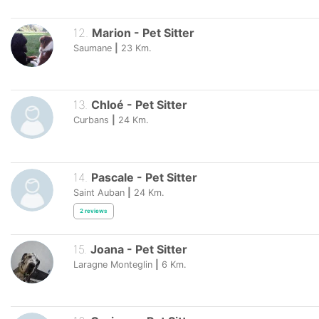
12
.
Marion
-
Pet Sitter
Saumane
|
23
Km.
13
.
Chloé
-
Pet Sitter
Curbans
|
24
Km.
14
.
Pascale
-
Pet Sitter
Saint Auban
|
24
Km.
2
reviews
15
.
Joana
-
Pet Sitter
Laragne Monteglin
|
6
Km.