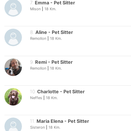
7
.
Emma
-
Pet Sitter
Mison
|
18
Km.
8
.
Aline
-
Pet Sitter
Remollon
|
18
Km.
9
.
Remi
-
Pet Sitter
Remollon
|
18
Km.
10
.
Charlotte
-
Pet Sitter
Neffes
|
18
Km.
11
.
Maria Elena
-
Pet Sitter
Sisteron
|
18
Km.