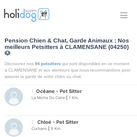
Pension Chien & Chat, Garde Animaux : Nos
meilleurs Petsitters à CLAMENSANE (04250)
🐶
Découvrez nos
94
petsitters
qui sont disponibles en ce moment
à CLAMENSANE et aux alentours que nous recommandons pour
assurer la garde de votre chien ou chat.
1
.
Océane
-
Pet Sitter
La Motte Du Caire
|
1
Km.
2
.
Chloé
-
Pet Sitter
Curbans
|
9
Km.