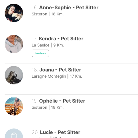
16
.
Anne-Sophie
-
Pet Sitter
Sisteron
|
18
Km.
17
.
Kendra
-
Pet Sitter
La Saulce
|
9
Km.
1
reviews
18
.
Joana
-
Pet Sitter
Laragne Monteglin
|
17
Km.
19
.
Ophélie
-
Pet Sitter
Sisteron
|
18
Km.
20
.
Lucie
-
Pet Sitter