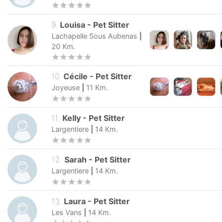
9
.
Louisa
-
Pet Sitter
Lachapelle Sous Aubenas
|
20
Km.
10
.
Cécile
-
Pet Sitter
Joyeuse
|
11
Km.
11
.
Kelly
-
Pet Sitter
Largentiere
|
14
Km.
12
.
Sarah
-
Pet Sitter
Largentiere
|
14
Km.
13
.
Laura
-
Pet Sitter
Les Vans
|
14
Km.