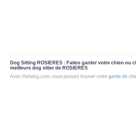
Dog Sitting ROSIERES : Faites garder votre chien ou c
meilleurs dog sitter de ROSIERES
Avec Holidog.com, vous pouvez trouver votre
garde de chi
ROSIERES en quelques minutes. Lorsque vous réservez
votre chien passera un séjour agréable et relaxant dans le 
aimante. Mieux que la
pension pour vos animaux
: la gard
Les animaux ne sont jamais gardés en cage avec nos petsi
cas dans le cadre d'une
pension pour chien
,
le critère N
la disponibilité et l’amour des animaux
et par extension, 
conditions d’accueil pour la
garde de vos animaux.
Vous po