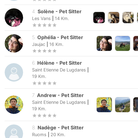
4
.
Solène
-
Pet Sitter
Les Vans
|
14
Km.
5
.
Ophélia
-
Pet Sitter
Jaujac
|
16
Km.
6
.
Hélène
-
Pet Sitter
Saint Etienne De Lugdares
|
19
Km.
7
.
Andrew
-
Pet Sitter
Saint Etienne De Lugdares
|
19
Km.
8
.
Nadège
-
Pet Sitter
Ruoms
|
20
Km.