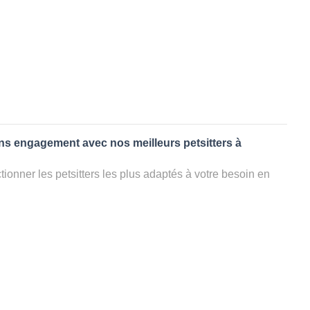
ans engagement avec nos meilleurs petsitters à
ionner les petsitters les plus adaptés à votre besoin en
. Quelques minutes après la sélection, vous recevrez les
ters que vous avez sélectionnés et vous pourrez engager
s questions que vous souhaitez pour au final choisir votre
le rencontrer et le valider définitivement, s'il ne convient
électionner un autre dog sitter pour votre chien ou cat
ment et en 3 clics dans la région.
appel à un pet sitter à ROSIERES?