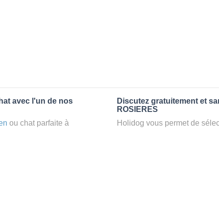
hat avec l'un de nos
Discutez gratuitement et s
ROSIERES
en
ou chat parfaite à
Holidog vous permet de sélect
 un
petsitter
à ROSIERES,
fonction de nombreux critères
confort d’une famille d'accueil
premiers messages des petsit
e par Holidog.
la discussion, poser toutes le
pet sitter idéal. Vous pourrez 
tters comme cela peut être le
finalement pas, vous pourrez s
°1 de sélection pour nous est
sitter pour votre chat gratuite
la qualité et le confort des
Combien ça coûte de faire 
uvez partir en vacances ou