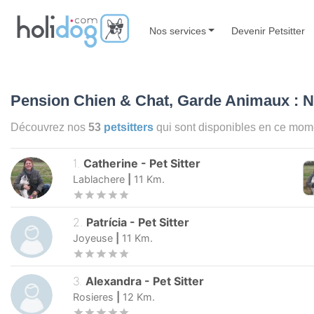
Nos services
Devenir Petsitter
Pension Chien & Chat, Garde Animaux : N
Découvrez nos
53
petsitters
qui sont disponibles en ce mom
1
.
Catherine
-
Pet Sitter
Lablachere
|
11
Km.
2
.
Patrícia
-
Pet Sitter
Joyeuse
|
11
Km.
3
.
Alexandra
-
Pet Sitter
Rosieres
|
12
Km.