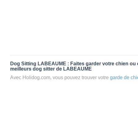
Dog Sitting LABEAUME : Faites garder votre chien ou 
meilleurs dog sitter de LABEAUME
Avec Holidog.com, vous pouvez trouver votre
garde de chi
LABEAUME en quelques minutes. Lorsque vous réservez
votre chien passera un séjour agréable et relaxant dans le 
aimante. Mieux que la
pension pour vos animaux
: la gard
Les animaux ne sont jamais gardés en cage avec nos petsi
cas dans le cadre d'une
pension pour chien
,
le critère N
la disponibilité et l’amour des animaux
et par extension, 
conditions d’accueil pour la
garde de vos animaux.
Vous po