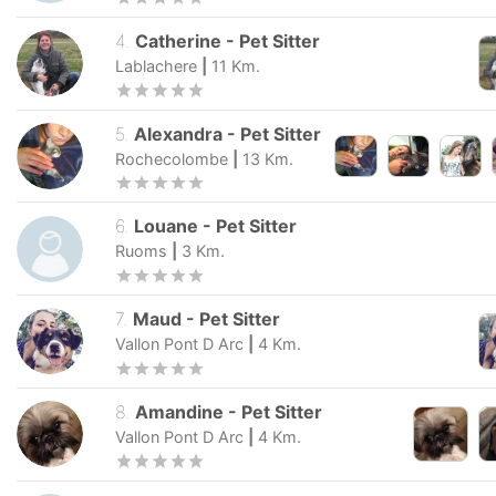
4
.
Catherine
-
Pet Sitter
Lablachere
|
11
Km.
5
.
Alexandra
-
Pet Sitter
Rochecolombe
|
13
Km.
6
.
Louane
-
Pet Sitter
Ruoms
|
3
Km.
7
.
Maud
-
Pet Sitter
Vallon Pont D Arc
|
4
Km.
8
.
Amandine
-
Pet Sitter
Vallon Pont D Arc
|
4
Km.