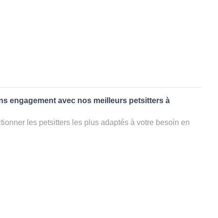
ans engagement avec nos meilleurs petsitters à
ionner les petsitters les plus adaptés à votre besoin en
. Quelques minutes après la sélection, vous recevrez les
ters que vous avez sélectionnés et vous pourrez engager
s questions que vous souhaitez pour au final choisir votre
le rencontrer et le valider définitivement, s'il ne convient
électionner un autre dog sitter pour votre chien ou cat
ment et en 3 clics dans la région.
appel à un pet sitter à LABEAUME?