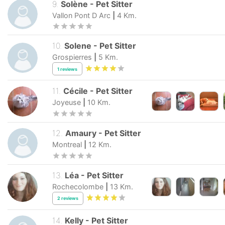
9
.
Solène
-
Pet Sitter
Vallon Pont D Arc
|
4
Km.
10
.
Solene
-
Pet Sitter
Grospierres
|
5
Km.
1
reviews
11
.
Cécile
-
Pet Sitter
Joyeuse
|
10
Km.
12
.
Amaury
-
Pet Sitter
Montreal
|
12
Km.
13
.
Léa
-
Pet Sitter
Rochecolombe
|
13
Km.
2
reviews
14
.
Kelly
-
Pet Sitter