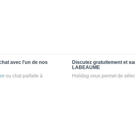
chat avec l'un de nos
Discutez gratuitement et s
LABEAUME
en
ou chat parfaite à
Holidog vous permet de sélect
 un
petsitter
à LABEAUME,
fonction de nombreux critères
confort d’une famille d'accueil
premiers messages des petsit
e par Holidog.
la discussion, poser toutes le
pet sitter idéal. Vous pourrez 
tters comme cela peut être le
finalement pas, vous pourrez s
°1 de sélection pour nous est
sitter pour votre chat gratuite
la qualité et le confort des
Combien ça coûte de faire 
uvez partir en vacances ou