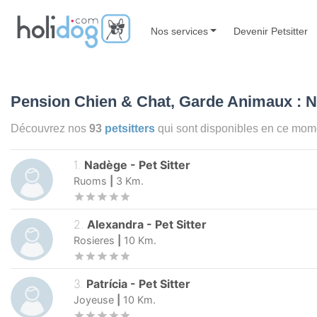
Nos services
Devenir Petsitter
Pension Chien & Chat, Garde Animaux : 
Découvrez nos
93
petsitters
qui sont disponibles en ce mo
1
.
Nadège
-
Pet Sitter
Ruoms
|
3
Km.
2
.
Alexandra
-
Pet Sitter
Rosieres
|
10
Km.
3
.
Patrícia
-
Pet Sitter
Joyeuse
|
10
Km.