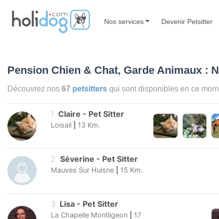
Nos services
Devenir Petsitter
Pension Chien & Chat, Garde Animaux : 
Découvrez nos
67
petsitters
qui sont disponibles en ce mo
1
.
Claire
-
Pet Sitter
Loisail
|
13
Km.
2
.
Séverine
-
Pet Sitter
Mauves Sur Huisne
|
15
Km.
3
.
Lisa
-
Pet Sitter
La Chapelle Montligeon
|
17