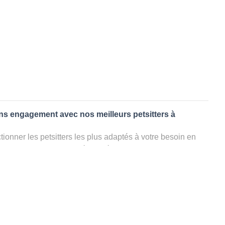
ans engagement avec nos meilleurs petsitters à
ionner les petsitters les plus adaptés à votre besoin en
. Quelques minutes après la sélection, vous recevrez les
ters que vous avez sélectionnés et vous pourrez engager
s questions que vous souhaitez pour au final choisir votre
le rencontrer et le valider définitivement, s'il ne convient
électionner un autre dog sitter pour votre chien ou cat
ment et en 3 clics dans la région.