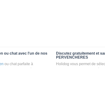
n ou chat avec l'un de nos
Discutez gratuitement et s
PERVENCHERES
en
ou chat parfaite à
Holidog vous permet de sélect
servez un
petsitter
à
fonction de nombreux critères
t relaxant dans le confort
premiers messages des petsit
r vos animaux
: la garde par
la discussion, poser toutes le
pet sitter idéal. Vous pourrez 
finalement pas, vous pourrez s
tters comme cela peut être le
sitter pour votre chat gratuite
°1 de sélection pour nous est