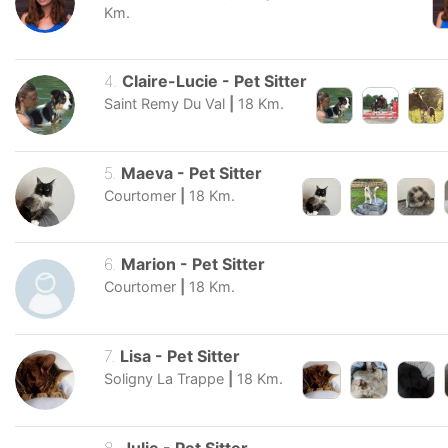
Km.
4
.
Claire-Lucie
-
Pet Sitter
Saint Remy Du Val
|
18
Km.
5
.
Maeva
-
Pet Sitter
Courtomer
|
18
Km.
6
.
Marion
-
Pet Sitter
Courtomer
|
18
Km.
7
.
Lisa
-
Pet Sitter
Soligny La Trappe
|
18
Km.
8
.
Julie
-
Pet Sitter