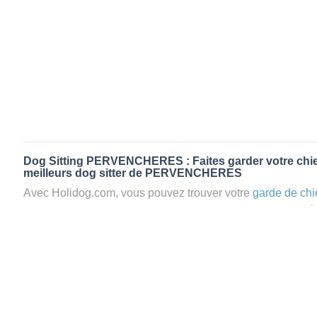
Dog Sitting PERVENCHERES : Faites garder votre chie
meilleurs dog sitter de PERVENCHERES
Avec Holidog.com, vous pouvez trouver votre
garde de chi
PERVENCHERES en quelques minutes. Lorsque vous ré
PERVENCHERES, votre chien passera un séjour agréable e
d’une famille d'accueil aimante. Mieux que la
pension pou
Holidog.
Les animaux ne sont jamais gardés en cage avec nos petsi
cas dans le cadre d'une
pension pour chien
,
le critère N