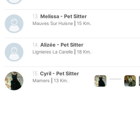
13
.
Melissa
-
Pet Sitter
Mauves Sur Huisne
|
15
Km.
14
.
Alizée
-
Pet Sitter
Lignieres La Carelle
|
18
Km.
15
.
Cyril
-
Pet Sitter
Mamers
|
13
Km.