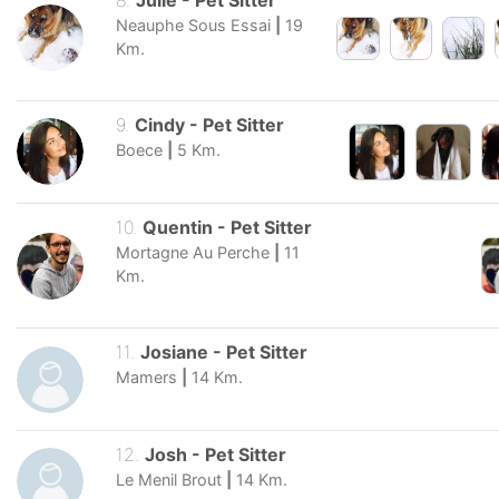
Neauphe Sous Essai
|
19
Km.
9
.
Cindy
-
Pet Sitter
Boece
|
5
Km.
10
.
Quentin
-
Pet Sitter
Mortagne Au Perche
|
11
Km.
11
.
Josiane
-
Pet Sitter
Mamers
|
14
Km.
12
.
Josh
-
Pet Sitter
Le Menil Brout
|
14
Km.