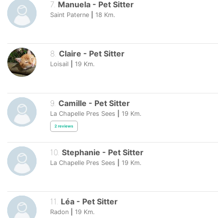
7
.
Manuela
-
Pet Sitter
Saint Paterne
|
18
Km.
8
.
Claire
-
Pet Sitter
Loisail
|
19
Km.
9
.
Camille
-
Pet Sitter
La Chapelle Pres Sees
|
19
Km.
2
reviews
10
.
Stephanie
-
Pet Sitter
La Chapelle Pres Sees
|
19
Km.
11
.
Léa
-
Pet Sitter
Radon
|
19
Km.