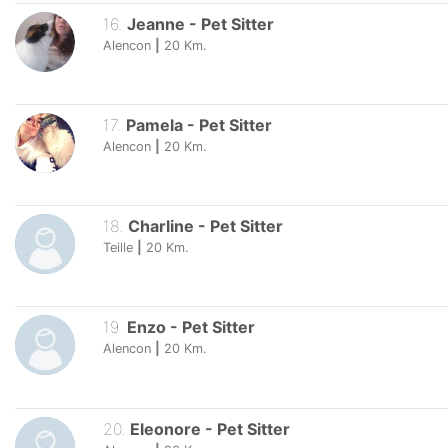
16
.
Jeanne
-
Pet Sitter
Alencon
|
20
Km.
17
.
Pamela
-
Pet Sitter
Alencon
|
20
Km.
18
.
Charline
-
Pet Sitter
Teille
|
20
Km.
19
.
Enzo
-
Pet Sitter
Alencon
|
20
Km.
20
.
Eleonore
-
Pet Sitter