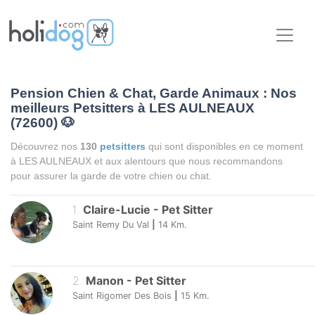
Pension Chien & Chat, Garde Animaux : Nos
meilleurs Petsitters à LES AULNEAUX
(72600)
🐶
Découvrez nos
130
petsitters
qui sont disponibles en ce moment
à LES AULNEAUX et aux alentours que nous recommandons
pour assurer la garde de votre chien ou chat.
1
.
Claire-Lucie
-
Pet Sitter
Saint Remy Du Val
|
14
Km.
2
.
Manon
-
Pet Sitter
Saint Rigomer Des Bois
|
15
Km.