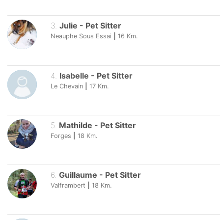
3
.
Julie
-
Pet Sitter
Neauphe Sous Essai
|
16
Km.
4
.
Isabelle
-
Pet Sitter
Le Chevain
|
17
Km.
5
.
Mathilde
-
Pet Sitter
Forges
|
18
Km.
6
.
Guillaume
-
Pet Sitter
Valframbert
|
18
Km.