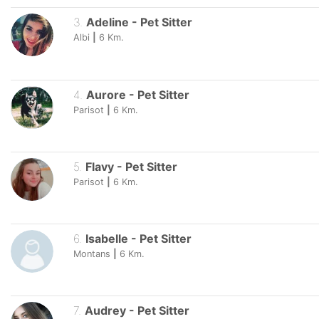
3
.
Adeline
-
Pet Sitter
Albi
|
6
Km.
4
.
Aurore
-
Pet Sitter
Parisot
|
6
Km.
5
.
Flavy
-
Pet Sitter
Parisot
|
6
Km.
6
.
Isabelle
-
Pet Sitter
Montans
|
6
Km.
7
.
Audrey
-
Pet Sitter