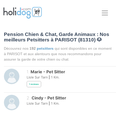
Pension Chien & Chat, Garde Animaux : Nos
meilleurs Petsitters à PARISOT (81310)
🐶
Découvrez nos
192
petsitters
qui sont disponibles en ce moment
à PARISOT et aux alentours que nous recommandons pour
assurer la garde de votre chien ou chat.
1
.
Marie
-
Pet Sitter
Lisle Sur Tarn
|
1
Km.
1
reviews
2
.
Cindy
-
Pet Sitter
Lisle Sur Tarn
|
1
Km.