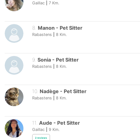
Gaillac
|
7
Km.
8
.
Manon
-
Pet Sitter
Rabastens
|
8
Km.
9
.
Sonia
-
Pet Sitter
Rabastens
|
8
Km.
10
.
Nadège
-
Pet Sitter
Rabastens
|
8
Km.
11
.
Aude
-
Pet Sitter
Gaillac
|
9
Km.
2
reviews