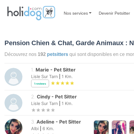
Nos services
Devenir Petsitter
Pension Chien & Chat, Garde Animaux : N
Découvrez nos
192
petsitters
qui sont disponibles en ce m
1
.
Marie
-
Pet Sitter
Lisle Sur Tarn
|
1
Km.
1
reviews
2
.
Cindy
-
Pet Sitter
Lisle Sur Tarn
|
1
Km.
3
.
Adeline
-
Pet Sitter
Albi
|
6
Km.