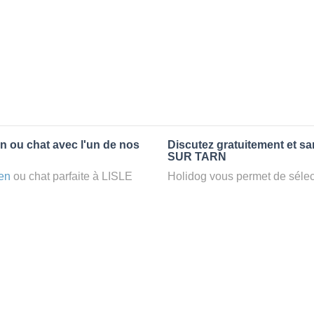
n ou chat avec l'un de nos
Discutez gratuitement et s
SUR TARN
en
ou chat parfaite à LISLE
Holidog vous permet de sélect
un
petsitter
à LISLE SUR
fonction de nombreux critères
ans le confort d’une famille
premiers messages des petsit
: la garde par Holidog.
la discussion, poser toutes le
pet sitter idéal. Vous pourrez 
tters comme cela peut être le
finalement pas, vous pourrez s
°1 de sélection pour nous est
sitter pour votre chat gratuite
la qualité et le confort des
Combien ça coûte de faire 
uvez partir en vacances ou