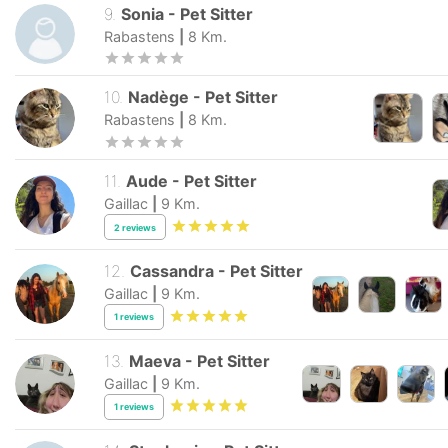
9
.
Sonia
-
Pet Sitter
Rabastens
|
8
Km.
10
.
Nadège
-
Pet Sitter
Rabastens
|
8
Km.
11
.
Aude
-
Pet Sitter
Gaillac
|
9
Km.
2
reviews
12
.
Cassandra
-
Pet Sitter
Gaillac
|
9
Km.
1
reviews
13
.
Maeva
-
Pet Sitter
Gaillac
|
9
Km.
1
reviews