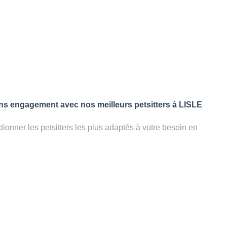
ans engagement avec nos meilleurs petsitters à LISLE
ionner les petsitters les plus adaptés à votre besoin en
. Quelques minutes après la sélection, vous recevrez les
ters que vous avez sélectionnés et vous pourrez engager
s questions que vous souhaitez pour au final choisir votre
le rencontrer et le valider définitivement, s'il ne convient
électionner un autre dog sitter pour votre chien ou cat
ment et en 3 clics dans la région.
appel à un pet sitter à LISLE SUR TARN?