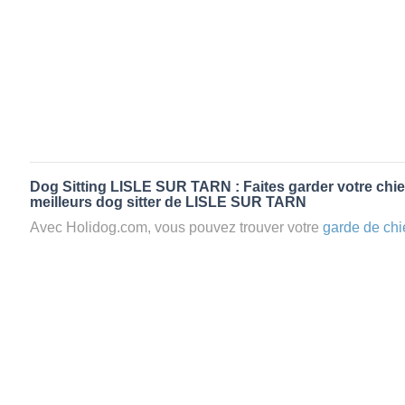
Dog Sitting LISLE SUR TARN : Faites garder votre chie
meilleurs dog sitter de LISLE SUR TARN
Avec Holidog.com, vous pouvez trouver votre
garde de chi
SUR TARN en quelques minutes. Lorsque vous réservez 
TARN, votre chien passera un séjour agréable et relaxant d
d'accueil aimante. Mieux que la
pension pour vos animaux
Les animaux ne sont jamais gardés en cage avec nos petsi
cas dans le cadre d'une
pension pour chien
,
le critère N
la disponibilité et l’amour des animaux
et par extension, 
conditions d’accueil pour la
garde de vos animaux.
Vous po