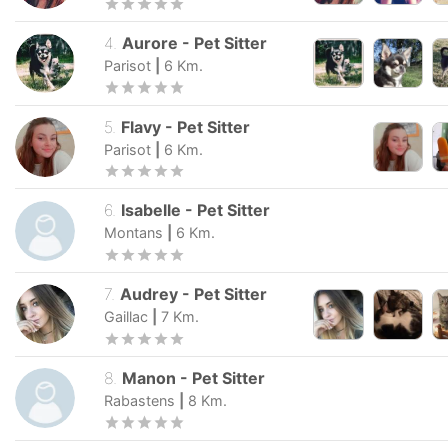
4
.
Aurore
-
Pet Sitter
Parisot
|
6
Km.
5
.
Flavy
-
Pet Sitter
Parisot
|
6
Km.
6
.
Isabelle
-
Pet Sitter
Montans
|
6
Km.
7
.
Audrey
-
Pet Sitter
Gaillac
|
7
Km.
8
.
Manon
-
Pet Sitter
Rabastens
|
8
Km.