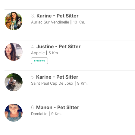
3
.
Karine
-
Pet Sitter
Auriac Sur Vendinelle
|
10
Km.
4
.
Justine
-
Pet Sitter
Appelle
|
5
Km.
1
reviews
5
.
Karine
-
Pet Sitter
Saint Paul Cap De Joux
|
9
Km.
6
.
Manon
-
Pet Sitter
Damiatte
|
9
Km.