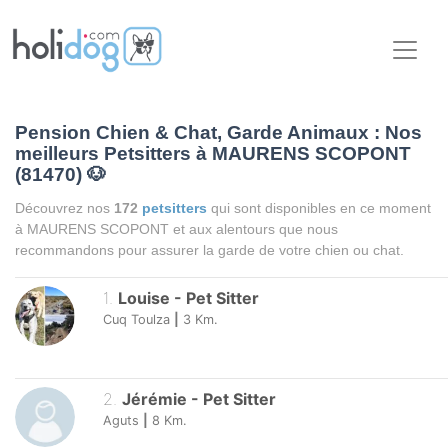
Pension Chien & Chat, Garde Animaux : Nos
meilleurs Petsitters à MAURENS SCOPONT
(81470)
🐶
Découvrez nos
172
petsitters
qui sont disponibles en ce moment
à MAURENS SCOPONT et aux alentours que nous
recommandons pour assurer la garde de votre chien ou chat.
1
.
Louise
-
Pet Sitter
Cuq Toulza
|
3
Km.
2
.
Jérémie
-
Pet Sitter
Aguts
|
8
Km.