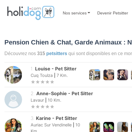
Nos services
Devenir Petsitter
Pension Chien & Chat, Garde Animaux :
Découvrez nos
315
petsitters
qui sont disponibles en ce 
1
.
Louise
-
Pet Sitter
Cuq Toulza
|
7
Km.
2
.
Anne-Sophie
-
Pet Sitter
Lavaur
|
10
Km.
3
.
Karine
-
Pet Sitter
Auriac Sur Vendinelle
|
10
Km.