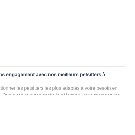
ans engagement avec nos meilleurs petsitters à
ionner les petsitters les plus adaptés à votre besoin en
. Quelques minutes après la sélection, vous recevrez les
ters que vous avez sélectionnés et vous pourrez engager
s questions que vous souhaitez pour au final choisir votre
le rencontrer et le valider définitivement, s'il ne convient
électionner un autre dog sitter pour votre chien ou cat
ment et en 3 clics dans la région.