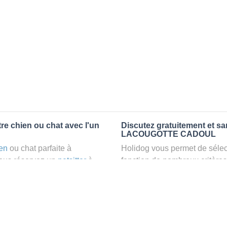
e chien ou chat avec l'un
Discutez gratuitement et s
LACOUGOTTE CADOUL
en
ou chat parfaite à
Holidog vous permet de sélect
us réservez un
petsitter
à
fonction de nombreux critères
able et relaxant dans le
premiers messages des petsit
on pour vos animaux
: la
la discussion, poser toutes le
pet sitter idéal. Vous pourrez 
finalement pas, vous pourrez s
tters comme cela peut être le
sitter pour votre chat gratuite