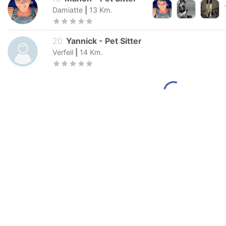
Damiatte
|
13
Km.
20
.
Yannick
-
Pet Sitter
Verfeil
|
14
Km.