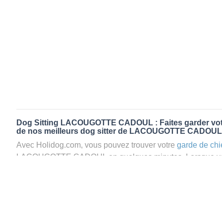
Dog Sitting LACOUGOTTE CADOUL : Faites garder votr
de nos meilleurs dog sitter de LACOUGOTTE CADOUL
Avec Holidog.com, vous pouvez trouver votre
garde de chi
LACOUGOTTE CADOUL en quelques minutes. Lorsque vo
LACOUGOTTE CADOUL, votre chien passera un séjour agré
confort d’une famille d'accueil aimante. Mieux que la
pensi
garde par Holidog.
Les animaux ne sont jamais gardés en cage avec nos petsi