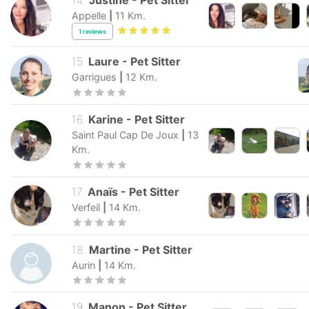
Appelle
|
11
Km.
1
reviews
15
.
Laure
-
Pet Sitter
Garrigues
|
12
Km.
16
.
Karine
-
Pet Sitter
Saint Paul Cap De Joux
|
13
Km.
17
.
Anaïs
-
Pet Sitter
Verfeil
|
14
Km.
18
.
Martine
-
Pet Sitter
Aurin
|
14
Km.
19
.
Manon
-
Pet Sitter