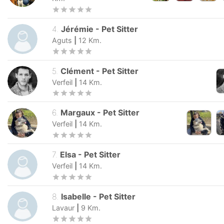
4
.
Jérémie
-
Pet Sitter
Aguts
|
12
Km.
5
.
Clément
-
Pet Sitter
Verfeil
|
14
Km.
6
.
Margaux
-
Pet Sitter
Verfeil
|
14
Km.
7
.
Elsa
-
Pet Sitter
Verfeil
|
14
Km.
8
.
Isabelle
-
Pet Sitter
Lavaur
|
9
Km.