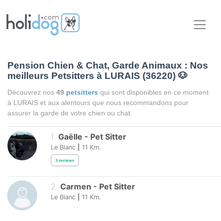
Pension Chien & Chat, Garde Animaux : Nos
meilleurs Petsitters à LURAIS (36220)
🐶
Découvrez nos
49
petsitters
qui sont disponibles en ce moment
à LURAIS et aux alentours que nous recommandons pour
assurer la garde de votre chien ou chat.
1
.
Gaëlle
-
Pet Sitter
Le Blanc
|
11
Km.
3
reviews
2
.
Carmen
-
Pet Sitter
Le Blanc
|
11
Km.