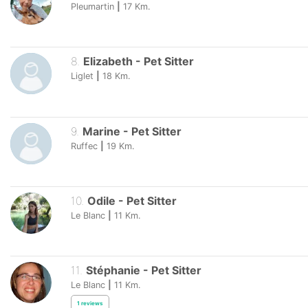
Pleumartin
|
17
Km.
8
.
Elizabeth
-
Pet Sitter
Liglet
|
18
Km.
9
.
Marine
-
Pet Sitter
Ruffec
|
19
Km.
10
.
Odile
-
Pet Sitter
Le Blanc
|
11
Km.
11
.
Stéphanie
-
Pet Sitter
Le Blanc
|
11
Km.
1
reviews