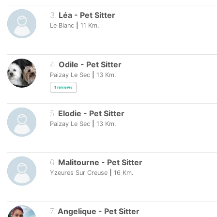
3
.
Léa
-
Pet Sitter
Le Blanc
|
11
Km.
4
.
Odile
-
Pet Sitter
Paizay Le Sec
|
13
Km.
1
reviews
5
.
Elodie
-
Pet Sitter
Paizay Le Sec
|
13
Km.
6
.
Malitourne
-
Pet Sitter
Yzeures Sur Creuse
|
16
Km.
7
.
Angelique
-
Pet Sitter