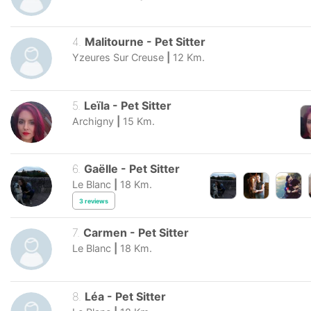
4
.
Malitourne
-
Pet Sitter
Yzeures Sur Creuse
|
12
Km.
5
.
Leïla
-
Pet Sitter
Archigny
|
15
Km.
6
.
Gaëlle
-
Pet Sitter
Le Blanc
|
18
Km.
3
reviews
7
.
Carmen
-
Pet Sitter
Le Blanc
|
18
Km.
8
.
Léa
-
Pet Sitter