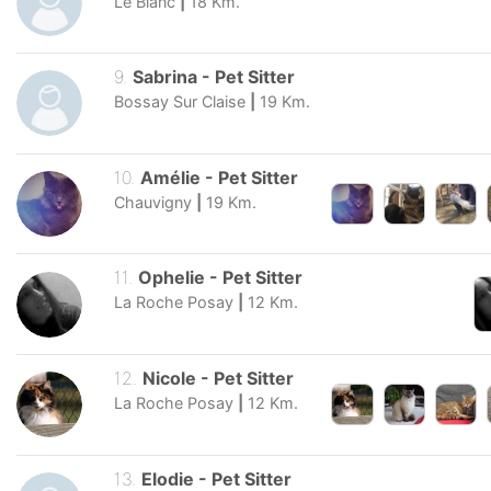
Le Blanc
|
18
Km.
9
.
Sabrina
-
Pet Sitter
Bossay Sur Claise
|
19
Km.
10
.
Amélie
-
Pet Sitter
Chauvigny
|
19
Km.
11
.
Ophelie
-
Pet Sitter
La Roche Posay
|
12
Km.
12
.
Nicole
-
Pet Sitter
La Roche Posay
|
12
Km.
13
.
Elodie
-
Pet Sitter