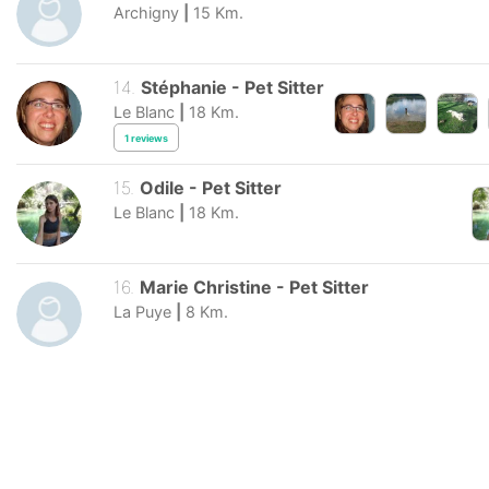
Archigny
|
15
Km.
14
.
Stéphanie
-
Pet Sitter
Le Blanc
|
18
Km.
1
reviews
15
.
Odile
-
Pet Sitter
Le Blanc
|
18
Km.
16
.
Marie Christine
-
Pet Sitter
La Puye
|
8
Km.