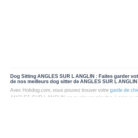
Dog Sitting ANGLES SUR L ANGLIN : Faites garder votr
de nos meilleurs dog sitter de ANGLES SUR L ANGLIN
Avec Holidog.com, vous pouvez trouver votre
garde de chi
ANGLES SUR L ANGLIN en quelques minutes. Lorsque vo
ANGLES SUR L ANGLIN, votre chien passera un séjour agr
confort d’une famille d'accueil aimante. Mieux que la
pensi
garde par Holidog.
Les animaux ne sont jamais gardés en cage avec nos petsi