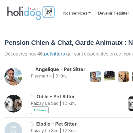
Nos services
Devenir Petsitter
Pension Chien & Chat, Garde Animaux : 
Découvrez nos
46
petsitters
qui sont disponibles en ce mo
1
.
Angelique
-
Pet Sitter
Pleumartin
|
9
Km.
2
.
Odile
-
Pet Sitter
Paizay Le Sec
|
12
Km.
1
reviews
3
.
Elodie
-
Pet Sitter
Paizay Le Sec
|
12
Km.