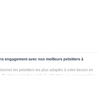
ans engagement avec nos meilleurs petsitters à
ionner les petsitters les plus adaptés à votre besoin en
. Quelques minutes après la sélection, vous recevrez les
ters que vous avez sélectionnés et vous pourrez engager
s questions que vous souhaitez pour au final choisir votre
le rencontrer et le valider définitivement, s'il ne convient
électionner un autre dog sitter pour votre chien ou cat
ment et en 3 clics dans la région.