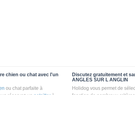
e chien ou chat avec l'un
Discutez gratuitement et s
ANGLES SUR L ANGLIN
en
ou chat parfaite à
Holidog vous permet de sélect
us réservez un
petsitter
à
fonction de nombreux critères
éable et relaxant dans le
premiers messages des petsit
on pour vos animaux
: la
la discussion, poser toutes le
pet sitter idéal. Vous pourrez 
finalement pas, vous pourrez s
tters comme cela peut être le
sitter pour votre chat gratuite