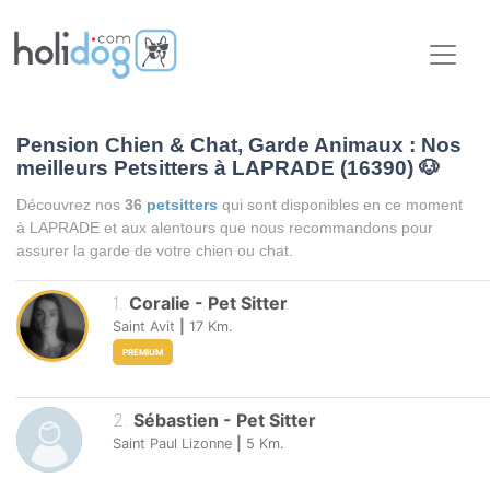
Pension Chien & Chat, Garde Animaux : Nos
meilleurs Petsitters à LAPRADE (16390)
🐶
Découvrez nos
36
petsitters
qui sont disponibles en ce moment
à LAPRADE et aux alentours que nous recommandons pour
assurer la garde de votre chien ou chat.
1
.
Coralie
-
Pet Sitter
Saint Avit
|
17
Km.
PREMIUM
2
.
Sébastien
-
Pet Sitter
Saint Paul Lizonne
|
5
Km.