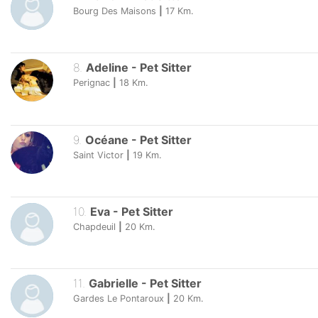
Bourg Des Maisons
|
17
Km.
8
.
Adeline
-
Pet Sitter
Perignac
|
18
Km.
9
.
Océane
-
Pet Sitter
Saint Victor
|
19
Km.
10
.
Eva
-
Pet Sitter
Chapdeuil
|
20
Km.
11
.
Gabrielle
-
Pet Sitter
Gardes Le Pontaroux
|
20
Km.