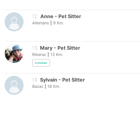
12
.
Anne
-
Pet Sitter
Allemans
|
9
Km.
13
.
Mary
-
Pet Sitter
Riberac
|
13
Km.
2
reviews
14
.
Sylvain
-
Pet Sitter
Bazac
|
18
Km.