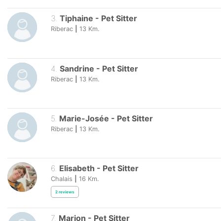
3
.
Tiphaine
-
Pet Sitter
Riberac
|
13
Km.
4
.
Sandrine
-
Pet Sitter
Riberac
|
13
Km.
5
.
Marie-Josée
-
Pet Sitter
Riberac
|
13
Km.
6
.
Elisabeth
-
Pet Sitter
Chalais
|
16
Km.
2
reviews
7
.
Marion
-
Pet Sitter