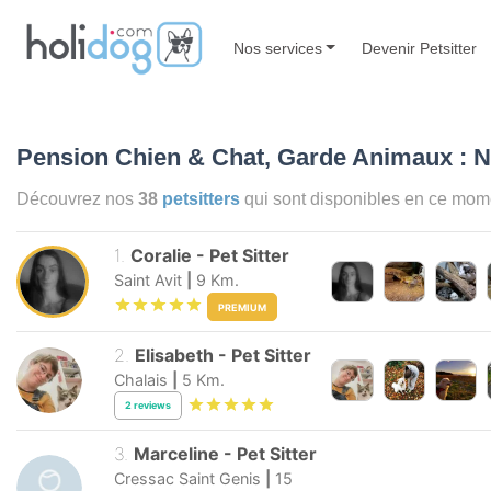
Nos services
Devenir Petsitter
Pension Chien & Chat, Garde Animaux : N
Découvrez nos
38
petsitters
qui sont disponibles en ce mom
1
.
Coralie
-
Pet Sitter
Saint Avit
|
9
Km.
PREMIUM
2
.
Elisabeth
-
Pet Sitter
Chalais
|
5
Km.
2
reviews
3
.
Marceline
-
Pet Sitter
Cressac Saint Genis
|
15