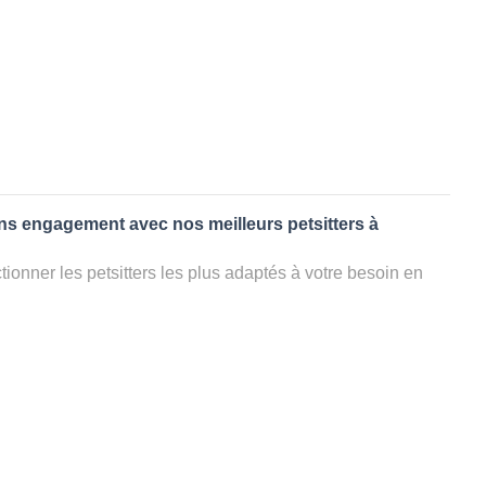
ans engagement avec nos meilleurs petsitters à
ionner les petsitters les plus adaptés à votre besoin en
. Quelques minutes après la sélection, vous recevrez les
ters que vous avez sélectionnés et vous pourrez engager
s questions que vous souhaitez pour au final choisir votre
le rencontrer et le valider définitivement, s'il ne convient
électionner un autre dog sitter pour votre chien ou cat
ment et en 3 clics dans la région.
appel à un pet sitter à BELLON?