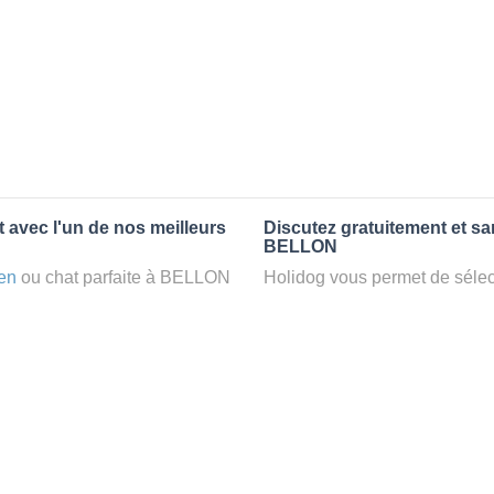
 avec l'un de nos meilleurs
Discutez gratuitement et s
BELLON
en
ou chat parfaite à BELLON
Holidog vous permet de sélect
BELLON, votre chien
fonction de nombreux critères
e famille d'accueil aimante.
premiers messages des petsit
dog.
la discussion, poser toutes le
pet sitter idéal. Vous pourrez 
tters comme cela peut être le
finalement pas, vous pourrez s
°1 de sélection pour nous est
sitter pour votre chat gratuite
la qualité et le confort des
Combien ça coûte de faire 
uvez partir en vacances ou