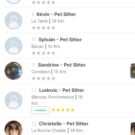
9
.
Kévin
-
Pet Sitter
Le Tatre
|
19
Km.
10
.
Sylvain
-
Pet Sitter
Bazac
|
10
Km.
11
.
Sandrine
-
Pet Sitter
Condeon
|
15
Km.
12
.
Ludovic
-
Pet Sitter
Blanzac Porcheresse
|
18
Km.
1
reviews
13
.
Christelle
-
Pet Sitter
La Roche Chalais
|
18
Km.