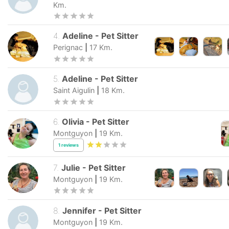
Km.
4
.
Adeline
-
Pet Sitter
Perignac
|
17
Km.
5
.
Adeline
-
Pet Sitter
Saint Aigulin
|
18
Km.
6
.
Olivia
-
Pet Sitter
Montguyon
|
19
Km.
1
reviews
7
.
Julie
-
Pet Sitter
Montguyon
|
19
Km.
8
.
Jennifer
-
Pet Sitter
Montguyon
|
19
Km.