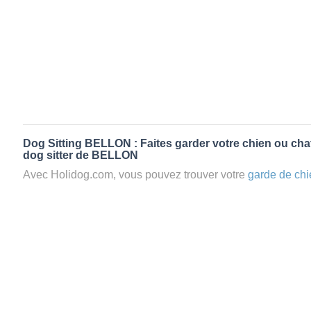
Dog Sitting BELLON : Faites garder votre chien ou chat
dog sitter de BELLON
Avec Holidog.com, vous pouvez trouver votre
garde de chi
en quelques minutes. Lorsque vous réservez un
petsitter
à 
passera un séjour agréable et relaxant dans le confort d’un
Mieux que la
pension pour vos animaux
: la garde par Holi
Les animaux ne sont jamais gardés en cage avec nos petsi
cas dans le cadre d'une
pension pour chien
,
le critère N
la disponibilité et l’amour des animaux
et par extension, 
conditions d’accueil pour la
garde de vos animaux.
Vous po