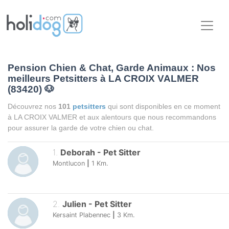
Pension Chien & Chat, Garde Animaux : Nos
meilleurs Petsitters à LA CROIX VALMER
(83420)
🐶
Découvrez nos
101
petsitters
qui sont disponibles en ce moment
à LA CROIX VALMER et aux alentours que nous recommandons
pour assurer la garde de votre chien ou chat.
1
.
Deborah
-
Pet Sitter
Montlucon
|
1
Km.
2
.
Julien
-
Pet Sitter
Kersaint Plabennec
|
3
Km.