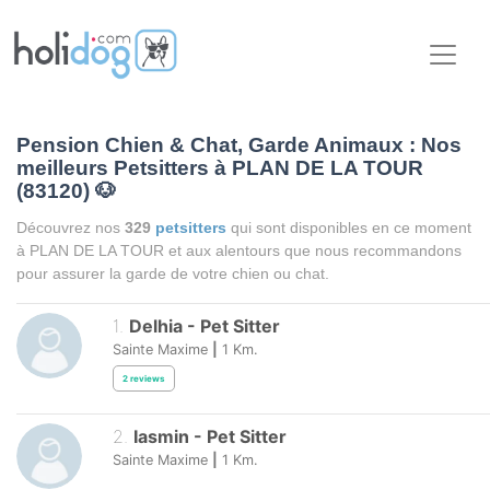
Pension Chien & Chat, Garde Animaux : Nos
meilleurs Petsitters à PLAN DE LA TOUR
(83120)
🐶
Découvrez nos
329
petsitters
qui sont disponibles en ce moment
à PLAN DE LA TOUR et aux alentours que nous recommandons
pour assurer la garde de votre chien ou chat.
1
.
Delhia
-
Pet Sitter
Sainte Maxime
|
1
Km.
2
reviews
2
.
Iasmin
-
Pet Sitter
Sainte Maxime
|
1
Km.