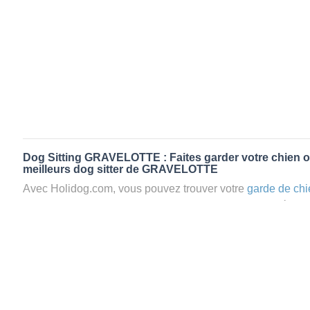
Dog Sitting GRAVELOTTE : Faites garder votre chien o
meilleurs dog sitter de GRAVELOTTE
Avec Holidog.com, vous pouvez trouver votre
garde de chi
GRAVELOTTE en quelques minutes. Lorsque vous réserv
GRAVELOTTE, votre chien passera un séjour agréable et re
famille d'accueil aimante. Mieux que la
pension pour vos 
Holidog.
Les animaux ne sont jamais gardés en cage avec nos petsi
cas dans le cadre d'une
pension pour chien
,
le critère N