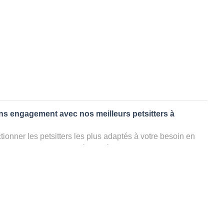
ans engagement avec nos meilleurs petsitters à
ionner les petsitters les plus adaptés à votre besoin en
. Quelques minutes après la sélection, vous recevrez les
ters que vous avez sélectionnés et vous pourrez engager
s questions que vous souhaitez pour au final choisir votre
le rencontrer et le valider définitivement, s'il ne convient
électionner un autre dog sitter pour votre chien ou cat
ment et en 3 clics dans la région.