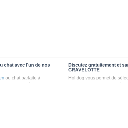
u chat avec l'un de nos
Discutez gratuitement et s
GRAVELOTTE
en
ou chat parfaite à
Holidog vous permet de sélect
ez un
petsitter
à
fonction de nombreux critères
laxant dans le confort d’une
premiers messages des petsit
animaux
: la garde par
la discussion, poser toutes le
pet sitter idéal. Vous pourrez 
finalement pas, vous pourrez s
tters comme cela peut être le
sitter pour votre chat gratuite
°1 de sélection pour nous est