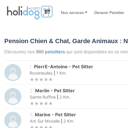
Nos services
Devenir Petsitter
Pension Chien & Chat, Garde Animaux : 
Découvrez nos
980
petsitters
qui sont disponibles en ce m
1
.
PierrE-Antoine
-
Pet Sitter
Rozerieulles
|
1
Km.
2
.
Merlin
-
Pet Sitter
Sainte Ruffine
|
2
Km.
3
.
Marine
-
Pet Sitter
Ars Sur Moselle
|
2
Km.