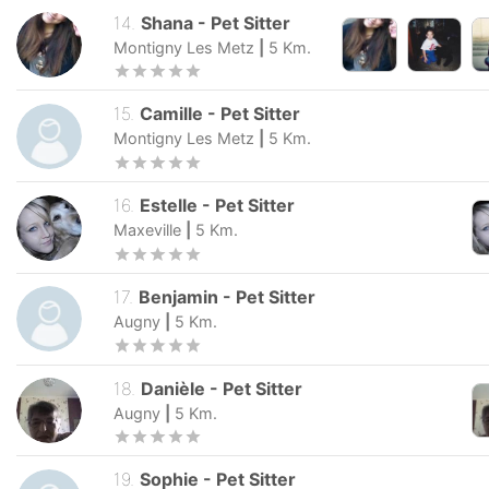
14
.
Shana
-
Pet Sitter
Montigny Les Metz
|
5
Km.
15
.
Camille
-
Pet Sitter
Montigny Les Metz
|
5
Km.
16
.
Estelle
-
Pet Sitter
Maxeville
|
5
Km.
17
.
Benjamin
-
Pet Sitter
Augny
|
5
Km.
18
.
Danièle
-
Pet Sitter
Augny
|
5
Km.
19
.
Sophie
-
Pet Sitter