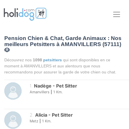
Pension Chien & Chat, Garde Animaux : Nos
meilleurs Petsitters à AMANVILLERS (57111)
🐶
Découvrez nos
1098
petsitters
qui sont disponibles en ce
moment à AMANVILLERS et aux alentours que nous
recommandons pour assurer la garde de votre chien ou chat.
1
.
Nadège
-
Pet Sitter
Amanvillers
|
1
Km.
2
.
Alicia
-
Pet Sitter
Metz
|
1
Km.