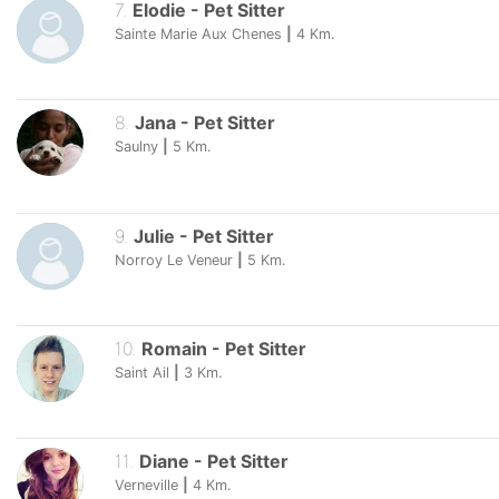
7
.
Elodie
-
Pet Sitter
Sainte Marie Aux Chenes
|
4
Km.
8
.
Jana
-
Pet Sitter
Saulny
|
5
Km.
9
.
Julie
-
Pet Sitter
Norroy Le Veneur
|
5
Km.
10
.
Romain
-
Pet Sitter
Saint Ail
|
3
Km.
11
.
Diane
-
Pet Sitter
Verneville
|
4
Km.