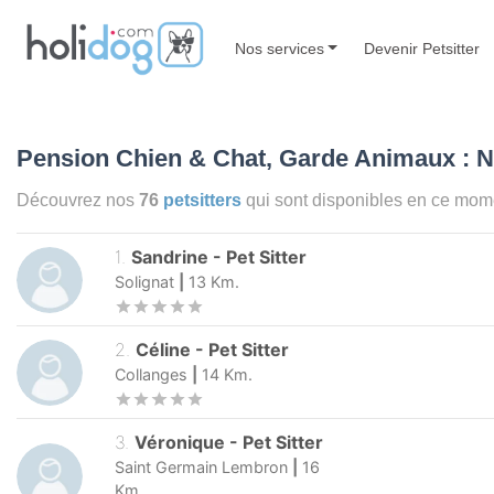
Nos services
Devenir Petsitter
Pension Chien & Chat, Garde Animaux : N
Découvrez nos
76
petsitters
qui sont disponibles en ce mom
1
.
Sandrine
-
Pet Sitter
Solignat
|
13
Km.
2
.
Céline
-
Pet Sitter
Collanges
|
14
Km.
3
.
Véronique
-
Pet Sitter
Saint Germain Lembron
|
16
Km.