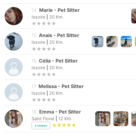
14
.
Marie
-
Pet Sitter
Issoire
|
20
Km.
15
.
Anais
-
Pet Sitter
Issoire
|
20
Km.
16
.
Célia
-
Pet Sitter
Issoire
|
20
Km.
17
.
Melissa
-
Pet Sitter
Issoire
|
20
Km.
18
.
Emma
-
Pet Sitter
Saint Floret
|
12
Km.
3
reviews