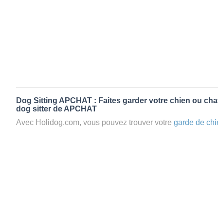
Dog Sitting APCHAT : Faites garder votre chien ou chat
dog sitter de APCHAT
Avec Holidog.com, vous pouvez trouver votre
garde de chi
APCHAT en quelques minutes. Lorsque vous réservez un
chien passera un séjour agréable et relaxant dans le confor
aimante. Mieux que la
pension pour vos animaux
: la gard
Les animaux ne sont jamais gardés en cage avec nos petsi
cas dans le cadre d'une
pension pour chien
,
le critère N
la disponibilité et l’amour des animaux
et par extension, 
conditions d’accueil pour la
garde de vos animaux.
Vous po