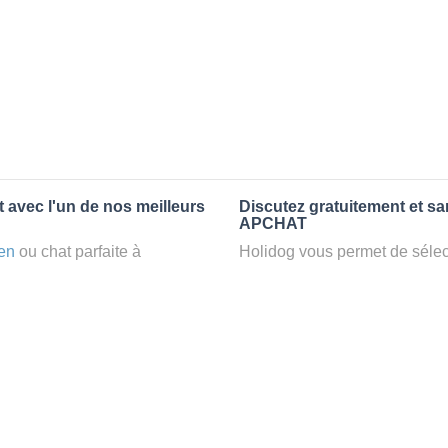
 avec l'un de nos meilleurs
Discutez gratuitement et s
APCHAT
en
ou chat parfaite à
Holidog vous permet de sélect
petsitter
à APCHAT, votre
fonction de nombreux critères
t d’une famille d'accueil
premiers messages des petsit
e par Holidog.
la discussion, poser toutes le
pet sitter idéal. Vous pourrez 
tters comme cela peut être le
finalement pas, vous pourrez s
°1 de sélection pour nous est
sitter pour votre chat gratuite
la qualité et le confort des
Combien ça coûte de faire 
uvez partir en vacances ou