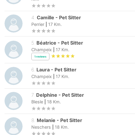
4
.
Camille
-
Pet Sitter
Perrier
|
17
Km.
5
.
Béatrice
-
Pet Sitter
Champeix
|
17
Km.
1
reviews
6
.
Laura
-
Pet Sitter
Champeix
|
17
Km.
7
.
Delphine
-
Pet Sitter
Blesle
|
18
Km.
8
.
Melanie
-
Pet Sitter
Neschers
|
18
Km.