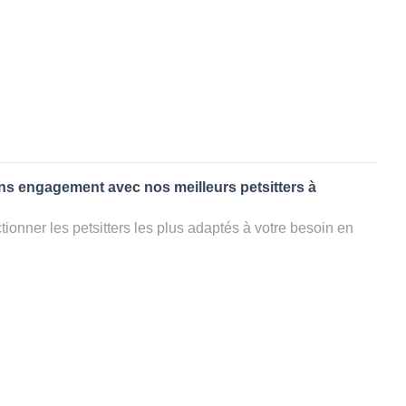
ans engagement avec nos meilleurs petsitters à
ionner les petsitters les plus adaptés à votre besoin en
. Quelques minutes après la sélection, vous recevrez les
ters que vous avez sélectionnés et vous pourrez engager
s questions que vous souhaitez pour au final choisir votre
le rencontrer et le valider définitivement, s'il ne convient
électionner un autre dog sitter pour votre chien ou cat
ment et en 3 clics dans la région.
appel à un pet sitter à APCHAT?