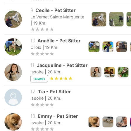
9
.
Cecile
-
Pet Sitter
Le Vernet Sainte Marguerite
|
19
Km.
10
.
Anaëlle
-
Pet Sitter
Olloix
|
19
Km.
11
.
Jacqueline
-
Pet Sitter
Issoire
|
20
Km.
1
reviews
12
.
Tia
-
Pet Sitter
Issoire
|
20
Km.
13
.
Emmy
-
Pet Sitter
Issoire
|
20
Km.