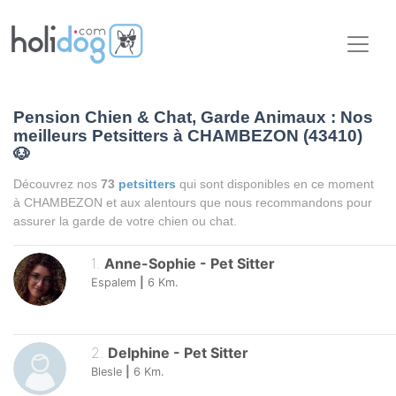
Pension Chien & Chat, Garde Animaux : Nos
meilleurs Petsitters à CHAMBEZON (43410)
🐶
Découvrez nos
73
petsitters
qui sont disponibles en ce moment
à CHAMBEZON et aux alentours que nous recommandons pour
assurer la garde de votre chien ou chat.
1
.
Anne-Sophie
-
Pet Sitter
Espalem
|
6
Km.
2
.
Delphine
-
Pet Sitter
Blesle
|
6
Km.