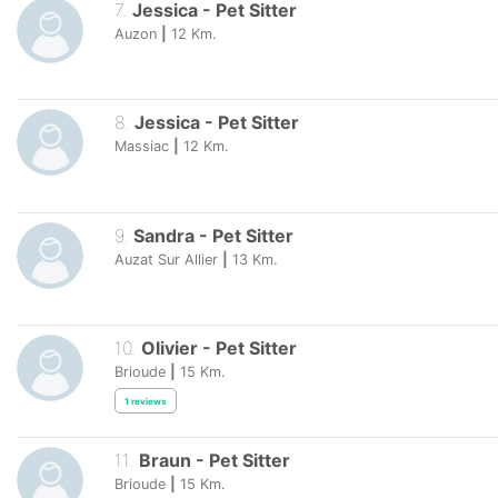
7
.
Jessica
-
Pet Sitter
Auzon
|
12
Km.
8
.
Jessica
-
Pet Sitter
Massiac
|
12
Km.
9
.
Sandra
-
Pet Sitter
Auzat Sur Allier
|
13
Km.
10
.
Olivier
-
Pet Sitter
Brioude
|
15
Km.
1
reviews
11
.
Braun
-
Pet Sitter
Brioude
|
15
Km.