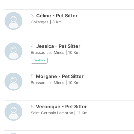
3
.
Céline
-
Pet Sitter
Collanges
|
8
Km.
4
.
Jessica
-
Pet Sitter
Brassac Les Mines
|
10
Km.
1
reviews
5
.
Morgane
-
Pet Sitter
Brassac Les Mines
|
10
Km.
6
.
Véronique
-
Pet Sitter
Saint Germain Lembron
|
11
Km.