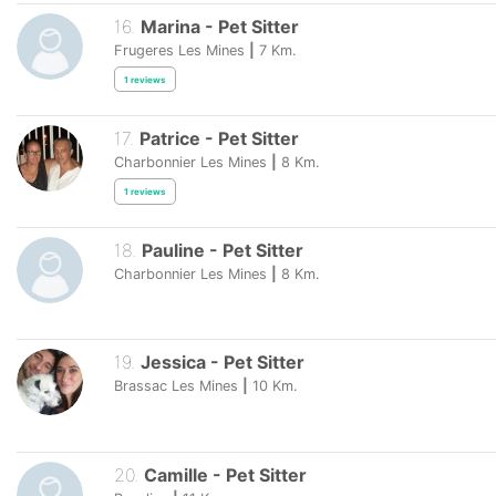
16
.
Marina
-
Pet Sitter
Frugeres Les Mines
|
7
Km.
1
reviews
17
.
Patrice
-
Pet Sitter
Charbonnier Les Mines
|
8
Km.
1
reviews
18
.
Pauline
-
Pet Sitter
Charbonnier Les Mines
|
8
Km.
19
.
Jessica
-
Pet Sitter
Brassac Les Mines
|
10
Km.
20
.
Camille
-
Pet Sitter