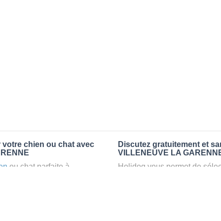
votre chien ou chat avec
Discutez gratuitement et s
 GARENNE
VILLENEUVE LA GARENN
en
ou chat parfaite à
Holidog vous permet de sélect
 vous réservez un
petsitter
fonction de nombreux critères
r agréable et relaxant dans
premiers messages des petsit
sion pour vos animaux
: la
la discussion, poser toutes le
pet sitter idéal. Vous pourrez 