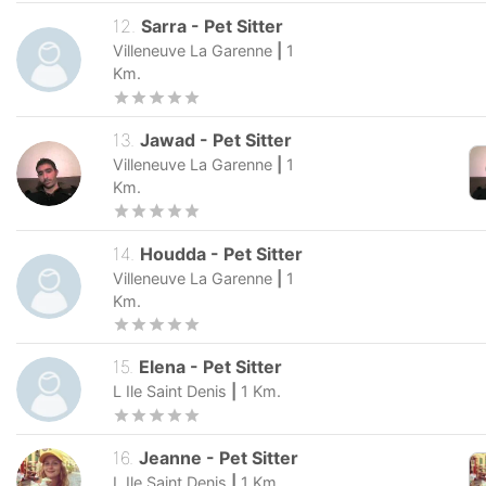
12
.
Sarra
-
Pet Sitter
Villeneuve La Garenne
|
1
Km.
13
.
Jawad
-
Pet Sitter
Villeneuve La Garenne
|
1
Km.
14
.
Houdda
-
Pet Sitter
Villeneuve La Garenne
|
1
Km.
15
.
Elena
-
Pet Sitter
L Ile Saint Denis
|
1
Km.
16
.
Jeanne
-
Pet Sitter
L Ile Saint Denis
|
1
Km.