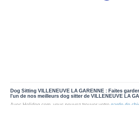
Dog Sitting VILLENEUVE LA GARENNE : Faites garder 
l'un de nos meilleurs dog sitter de VILLENEUVE LA
Avec Holidog.com, vous pouvez trouver votre
garde de chi
VILLENEUVE LA GARENNE en quelques minutes. Lorsque
à VILLENEUVE LA GARENNE, votre chien passera un séjou
le confort d’une famille d'accueil aimante. Mieux que la
pen
garde par Holidog.