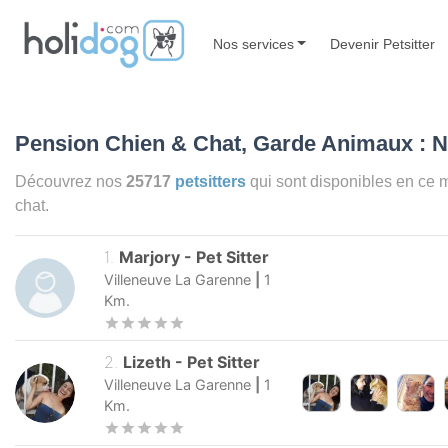
Nos services
Devenir Petsitter
Pension Chien & Chat, Garde Animaux : 
Découvrez nos
25717
petsitters
qui sont disponibles en c
chat.
1
.
Marjory
-
Pet Sitter
Villeneuve La Garenne
|
1
Km.
2
.
Lizeth
-
Pet Sitter
Villeneuve La Garenne
|
1
Km.