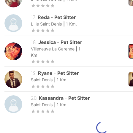
17
.
Reda
-
Pet Sitter
L Ile Saint Denis
|
1
Km.
18
.
Jessica
-
Pet Sitter
Villeneuve La Garenne
|
1
Km.
19
.
Ryane
-
Pet Sitter
Saint Denis
|
1
Km.
20
.
Kassandra
-
Pet Sitter
Saint Denis
|
1
Km.