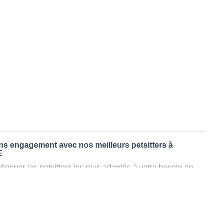
ans engagement avec nos meilleurs petsitters à
E
ionner les petsitters les plus adaptés à votre besoin en
. Quelques minutes après la sélection, vous recevrez les
ters que vous avez sélectionnés et vous pourrez engager
s questions que vous souhaitez pour au final choisir votre
le rencontrer et le valider définitivement, s'il ne convient