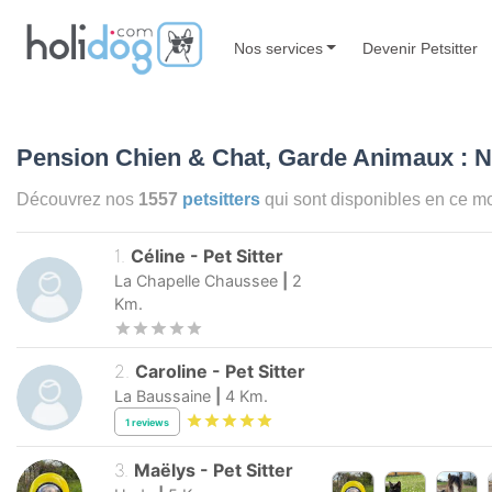
Nos services
Devenir Petsitter
Pension Chien & Chat, Garde Animaux : N
Découvrez nos
1557
petsitters
qui sont disponibles en ce 
1
.
Céline
-
Pet Sitter
La Chapelle Chaussee
|
2
Km.
2
.
Caroline
-
Pet Sitter
La Baussaine
|
4
Km.
1
reviews
3
.
Maëlys
-
Pet Sitter