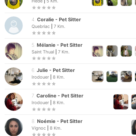
Hede
|
5
Km.
4
.
Coralie
-
Pet Sitter
Quebriac
|
7
Km.
5
.
Mélanie
-
Pet Sitter
Saint Thual
|
7
Km.
6
.
Julie
-
Pet Sitter
Irodouer
|
8
Km.
7
.
Caroline
-
Pet Sitter
Irodouer
|
8
Km.
8
.
Noémie
-
Pet Sitter
Vignoc
|
8
Km.