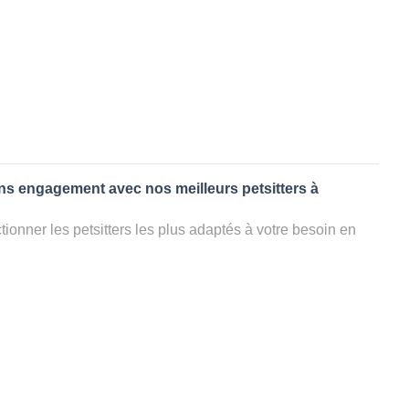
ans engagement avec nos meilleurs petsitters à
ionner les petsitters les plus adaptés à votre besoin en
. Quelques minutes après la sélection, vous recevrez les
ters que vous avez sélectionnés et vous pourrez engager
s questions que vous souhaitez pour au final choisir votre
le rencontrer et le valider définitivement, s'il ne convient
électionner un autre dog sitter pour votre chien ou cat
ment et en 3 clics dans la région.
ppel à un pet sitter à VIGNOC?