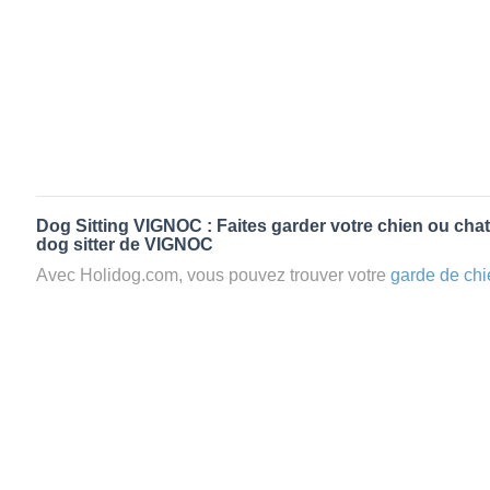
Dog Sitting VIGNOC : Faites garder votre chien ou chat
dog sitter de VIGNOC
Avec Holidog.com, vous pouvez trouver votre
garde de chi
en quelques minutes. Lorsque vous réservez un
petsitter
à 
passera un séjour agréable et relaxant dans le confort d’un
Mieux que la
pension pour vos animaux
: la garde par Holi
Les animaux ne sont jamais gardés en cage avec nos petsi
cas dans le cadre d'une
pension pour chien
,
le critère N
la disponibilité et l’amour des animaux
et par extension, 
conditions d’accueil pour la
garde de vos animaux.
Vous po