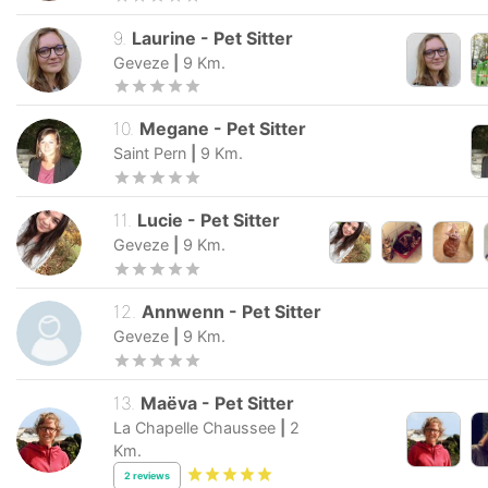
9
.
Laurine
-
Pet Sitter
Geveze
|
9
Km.
10
.
Megane
-
Pet Sitter
Saint Pern
|
9
Km.
11
.
Lucie
-
Pet Sitter
Geveze
|
9
Km.
12
.
Annwenn
-
Pet Sitter
Geveze
|
9
Km.
13
.
Maëva
-
Pet Sitter
La Chapelle Chaussee
|
2
Km.
2
reviews