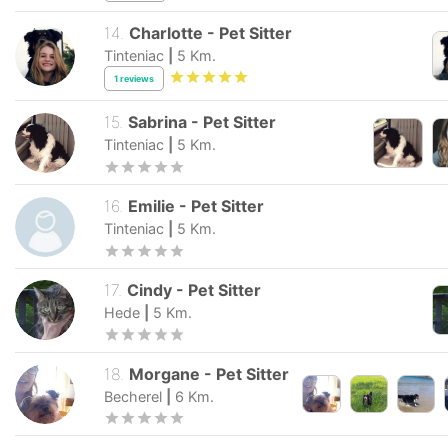
14
.
Charlotte
-
Pet Sitter
Tinteniac
|
5
Km.
1
reviews
15
.
Sabrina
-
Pet Sitter
Tinteniac
|
5
Km.
16
.
Emilie
-
Pet Sitter
Tinteniac
|
5
Km.
17
.
Cindy
-
Pet Sitter
Hede
|
5
Km.
18
.
Morgane
-
Pet Sitter
Becherel
|
6
Km.