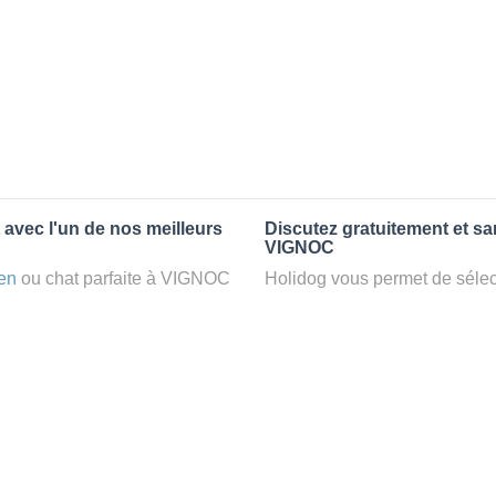
 avec l'un de nos meilleurs
Discutez gratuitement et s
VIGNOC
en
ou chat parfaite à VIGNOC
Holidog vous permet de sélect
VIGNOC, votre chien
fonction de nombreux critères
e famille d'accueil aimante.
premiers messages des petsit
dog.
la discussion, poser toutes le
pet sitter idéal. Vous pourrez 
tters comme cela peut être le
finalement pas, vous pourrez s
°1 de sélection pour nous est
sitter pour votre chat gratuite
la qualité et le confort des
Combien ça coûte de faire a
uvez partir en vacances ou