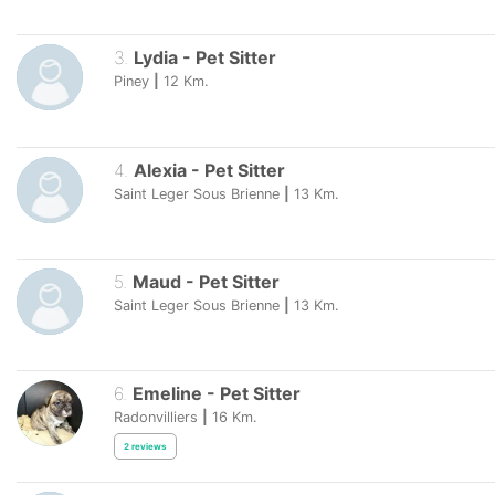
3
.
Lydia
-
Pet Sitter
Piney
|
12
Km.
4
.
Alexia
-
Pet Sitter
Saint Leger Sous Brienne
|
13
Km.
5
.
Maud
-
Pet Sitter
Saint Leger Sous Brienne
|
13
Km.
6
.
Emeline
-
Pet Sitter
Radonvilliers
|
16
Km.
2
reviews