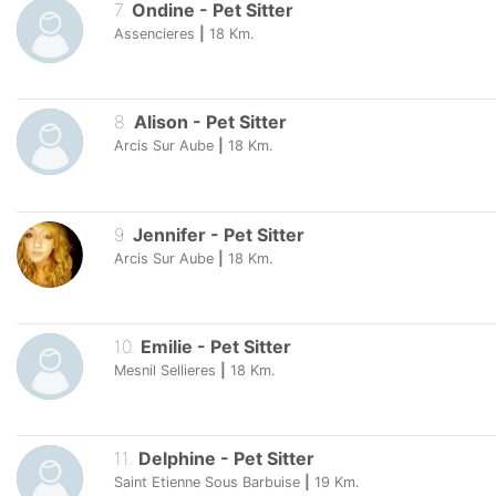
7
.
Ondine
-
Pet Sitter
Assencieres
|
18
Km.
8
.
Alison
-
Pet Sitter
Arcis Sur Aube
|
18
Km.
9
.
Jennifer
-
Pet Sitter
Arcis Sur Aube
|
18
Km.
10
.
Emilie
-
Pet Sitter
Mesnil Sellieres
|
18
Km.
11
.
Delphine
-
Pet Sitter
Saint Etienne Sous Barbuise
|
19
Km.