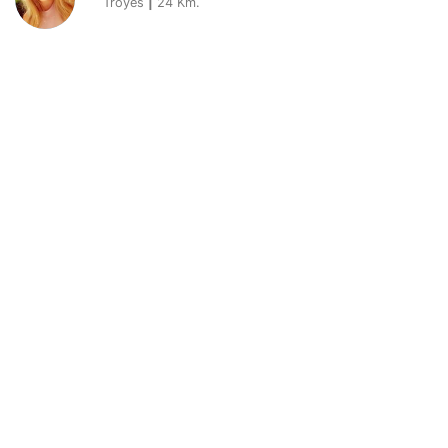
Troyes
|
24
Km.