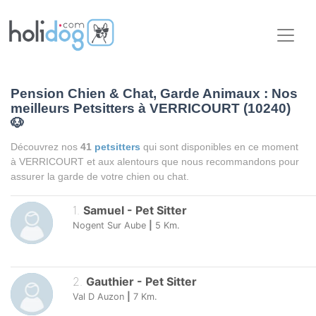
Pension Chien & Chat, Garde Animaux : Nos
meilleurs Petsitters à VERRICOURT (10240)
🐶
Découvrez nos
41
petsitters
qui sont disponibles en ce moment
à VERRICOURT et aux alentours que nous recommandons pour
assurer la garde de votre chien ou chat.
1
.
Samuel
-
Pet Sitter
Nogent Sur Aube
|
5
Km.
2
.
Gauthier
-
Pet Sitter
Val D Auzon
|
7
Km.