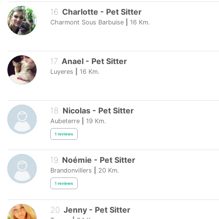
16
.
Charlotte
-
Pet Sitter
Charmont Sous Barbuise
|
16
Km.
17
.
Anael
-
Pet Sitter
Luyeres
|
16
Km.
18
.
Nicolas
-
Pet Sitter
Aubeterre
|
19
Km.
1
reviews
19
.
Noémie
-
Pet Sitter
Brandonvillers
|
20
Km.
1
reviews
20
.
Jenny
-
Pet Sitter