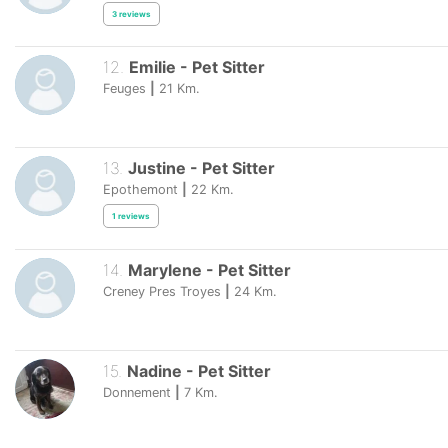
3
reviews
12
.
Emilie
-
Pet Sitter
Feuges
|
21
Km.
13
.
Justine
-
Pet Sitter
Epothemont
|
22
Km.
1
reviews
14
.
Marylene
-
Pet Sitter
Creney Pres Troyes
|
24
Km.
15
.
Nadine
-
Pet Sitter
Donnement
|
7
Km.