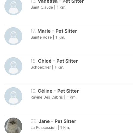
16
.
Vanessa
-
Pet Sitter
Saint Claude
|
1
Km.
17
.
Marie
-
Pet Sitter
Sainte Rose
|
1
Km.
18
.
Chloé
-
Pet Sitter
Schoelcher
|
1
Km.
19
.
Céline
-
Pet Sitter
Ravine Des Cabris
|
1
Km.
20
.
Jane
-
Pet Sitter
La Possession
|
1
Km.