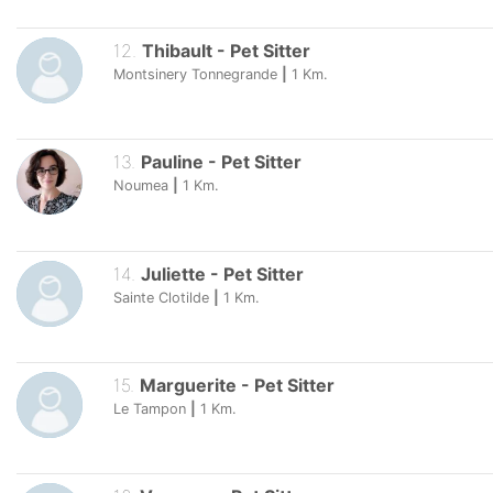
12
.
Thibault
-
Pet Sitter
Montsinery Tonnegrande
|
1
Km.
13
.
Pauline
-
Pet Sitter
Noumea
|
1
Km.
14
.
Juliette
-
Pet Sitter
Sainte Clotilde
|
1
Km.
15
.
Marguerite
-
Pet Sitter
Le Tampon
|
1
Km.