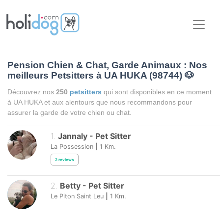
Pension Chien & Chat, Garde Animaux : Nos
meilleurs Petsitters à UA HUKA (98744)
🐶
Découvrez nos
250
petsitters
qui sont disponibles en ce moment
à UA HUKA et aux alentours que nous recommandons pour
assurer la garde de votre chien ou chat.
1
.
Jannaly
-
Pet Sitter
La Possession
|
1
Km.
2
reviews
2
.
Betty
-
Pet Sitter
Le Piton Saint Leu
|
1
Km.