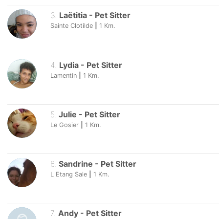
3
.
Laëtitia
-
Pet Sitter
Sainte Clotilde
|
1
Km.
4
.
Lydia
-
Pet Sitter
Lamentin
|
1
Km.
5
.
Julie
-
Pet Sitter
Le Gosier
|
1
Km.
6
.
Sandrine
-
Pet Sitter
L Etang Sale
|
1
Km.
7
.
Andy
-
Pet Sitter