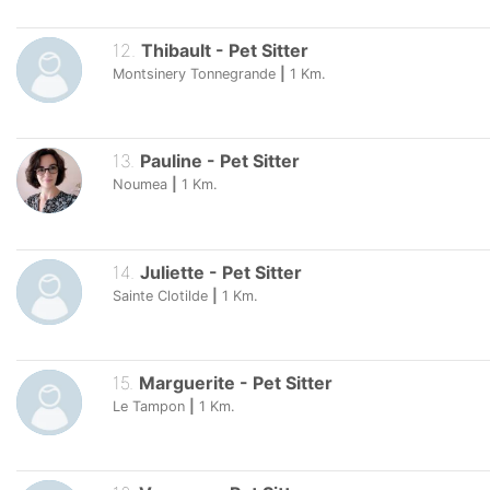
12
.
Thibault
-
Pet Sitter
Montsinery Tonnegrande
|
1
Km.
13
.
Pauline
-
Pet Sitter
Noumea
|
1
Km.
14
.
Juliette
-
Pet Sitter
Sainte Clotilde
|
1
Km.
15
.
Marguerite
-
Pet Sitter
Le Tampon
|
1
Km.