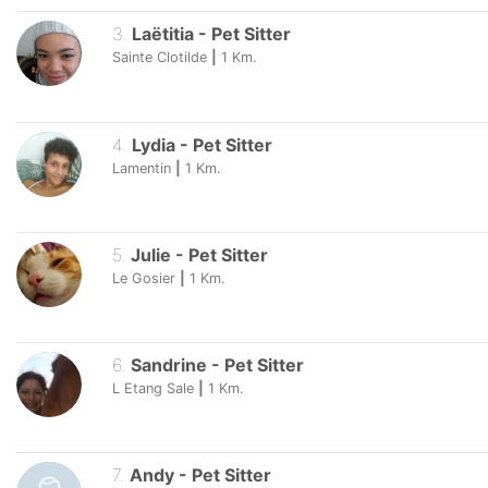
3
.
Laëtitia
-
Pet Sitter
Sainte Clotilde
|
1
Km.
4
.
Lydia
-
Pet Sitter
Lamentin
|
1
Km.
5
.
Julie
-
Pet Sitter
Le Gosier
|
1
Km.
6
.
Sandrine
-
Pet Sitter
L Etang Sale
|
1
Km.
7
.
Andy
-
Pet Sitter