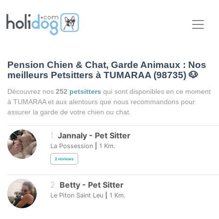
Pension Chien & Chat, Garde Animaux : Nos
meilleurs Petsitters à TUMARAA (98735)
🐶
Découvrez nos
252
petsitters
qui sont disponibles en ce moment
à TUMARAA et aux alentours que nous recommandons pour
assurer la garde de votre chien ou chat.
1
.
Jannaly
-
Pet Sitter
La Possession
|
1
Km.
2
reviews
2
.
Betty
-
Pet Sitter
Le Piton Saint Leu
|
1
Km.