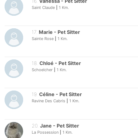
16
.
Vanessa
-
Pet Sitter
Saint Claude
|
1
Km.
17
.
Marie
-
Pet Sitter
Sainte Rose
|
1
Km.
18
.
Chloé
-
Pet Sitter
Schoelcher
|
1
Km.
19
.
Céline
-
Pet Sitter
Ravine Des Cabris
|
1
Km.
20
.
Jane
-
Pet Sitter
La Possession
|
1
Km.