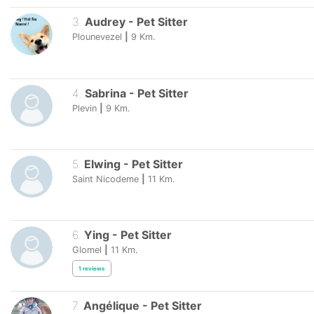
3
.
Audrey
-
Pet Sitter
Plounevezel
|
9
Km.
4
.
Sabrina
-
Pet Sitter
Plevin
|
9
Km.
5
.
Elwing
-
Pet Sitter
Saint Nicodeme
|
11
Km.
6
.
Ying
-
Pet Sitter
Glomel
|
11
Km.
1
reviews
7
.
Angélique
-
Pet Sitter