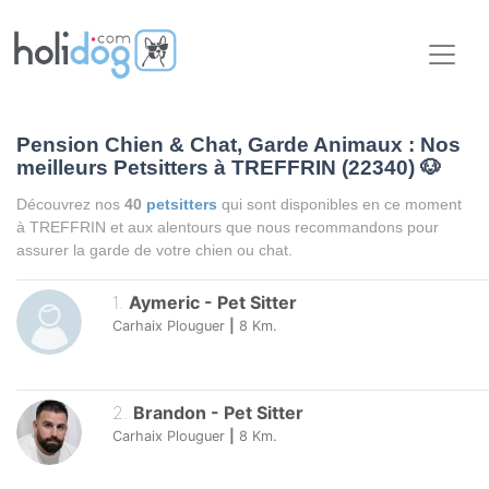
Pension Chien & Chat, Garde Animaux : Nos
meilleurs Petsitters à TREFFRIN (22340)
🐶
Découvrez nos
40
petsitters
qui sont disponibles en ce moment
à TREFFRIN et aux alentours que nous recommandons pour
assurer la garde de votre chien ou chat.
1
.
Aymeric
-
Pet Sitter
Carhaix Plouguer
|
8
Km.
2
.
Brandon
-
Pet Sitter
Carhaix Plouguer
|
8
Km.