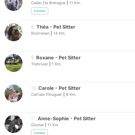
Callac De Bretagne
|
11
Km.
2
reviews
8
.
Théa
-
Pet Sitter
Rostrenen
|
14
Km.
9
.
Roxane
-
Pet Sitter
Trebrivan
|
1
Km.
10
.
Carole
-
Pet Sitter
Carhaix Plouguer
|
8
Km.
11
.
Anne-Sophie
-
Pet Sitter
Glomel
|
11
Km.
1
reviews