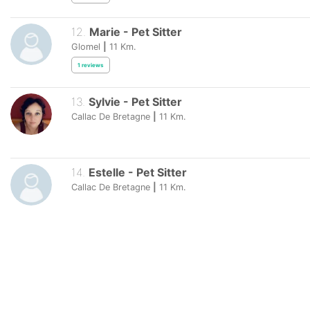
12
.
Marie
-
Pet Sitter
Glomel
|
11
Km.
1
reviews
13
.
Sylvie
-
Pet Sitter
Callac De Bretagne
|
11
Km.
14
.
Estelle
-
Pet Sitter
Callac De Bretagne
|
11
Km.