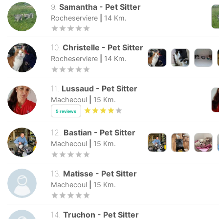
9
.
Samantha
-
Pet Sitter
Rocheserviere
|
14
Km.
10
.
Christelle
-
Pet Sitter
Rocheserviere
|
14
Km.
11
.
Lussaud
-
Pet Sitter
Machecoul
|
15
Km.
5
reviews
12
.
Bastian
-
Pet Sitter
Machecoul
|
15
Km.
13
.
Matisse
-
Pet Sitter
Machecoul
|
15
Km.
14
.
Truchon
-
Pet Sitter