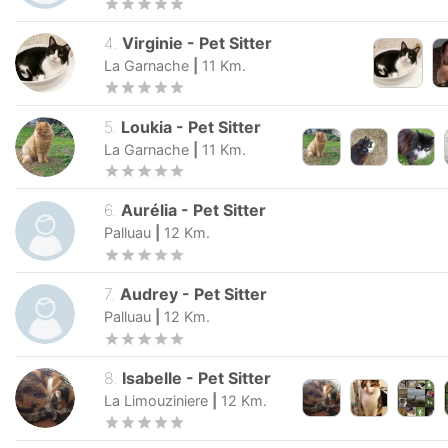
4
.
Virginie
-
Pet Sitter
La Garnache
|
11
Km.
5
.
Loukia
-
Pet Sitter
La Garnache
|
11
Km.
6
.
Aurélia
-
Pet Sitter
Palluau
|
12
Km.
7
.
Audrey
-
Pet Sitter
Palluau
|
12
Km.
8
.
Isabelle
-
Pet Sitter
La Limouziniere
|
12
Km.