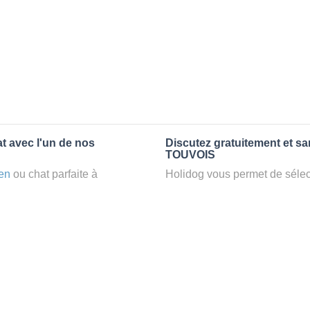
t avec l'un de nos
Discutez gratuitement et s
TOUVOIS
en
ou chat parfaite à
Holidog vous permet de sélect
n
petsitter
à TOUVOIS, votre
fonction de nombreux critères
t d’une famille d'accueil
premiers messages des petsit
e par Holidog.
la discussion, poser toutes le
pet sitter idéal. Vous pourrez 
tters comme cela peut être le
finalement pas, vous pourrez s
°1 de sélection pour nous est
sitter pour votre chat gratuite
la qualité et le confort des
Combien ça coûte de faire 
uvez partir en vacances ou