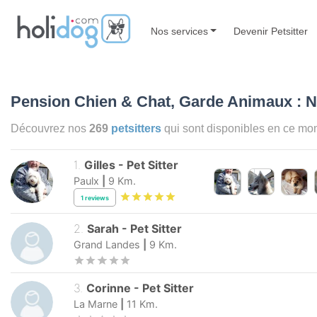
Nos services
Devenir Petsitter
Pension Chien & Chat, Garde Animaux : N
Découvrez nos
269
petsitters
qui sont disponibles en ce m
1
.
Gilles
-
Pet Sitter
Paulx
|
9
Km.
1
reviews
2
.
Sarah
-
Pet Sitter
Grand Landes
|
9
Km.
3
.
Corinne
-
Pet Sitter
La Marne
|
11
Km.