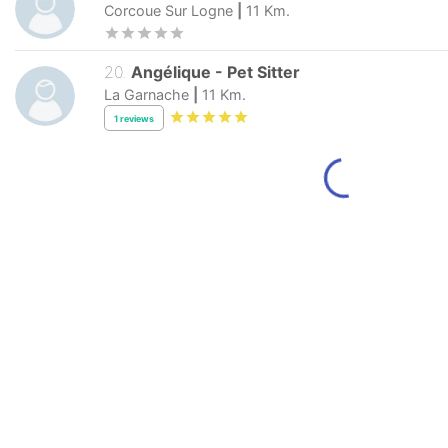
Corcoue Sur Logne
|
11
Km.
20
.
Angélique
-
Pet Sitter
La Garnache
|
11
Km.
1
reviews