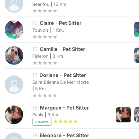
Beaufou
|
15
Km.
15
.
Claire
-
Pet Sitter
Touvois
|
1
Km.
16
.
Camille
-
Pet Sitter
Falleron
|
3
Km.
17
.
Doriane
-
Pet Sitter
Saint Etienne De Mer Morte
|
5
Km.
18
.
Margaux
-
Pet Sitter
Paulx
|
9
Km.
2
reviews
19
.
Eleonore
-
Pet Sitter