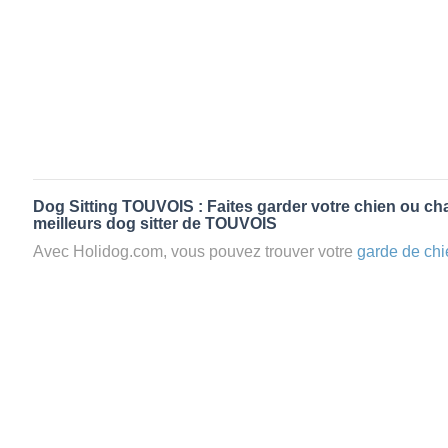
Dog Sitting TOUVOIS : Faites garder votre chien ou cha
meilleurs dog sitter de TOUVOIS
Avec Holidog.com, vous pouvez trouver votre
garde de chi
TOUVOIS en quelques minutes. Lorsque vous réservez u
chien passera un séjour agréable et relaxant dans le confor
aimante. Mieux que la
pension pour vos animaux
: la gard
Les animaux ne sont jamais gardés en cage avec nos petsi
cas dans le cadre d'une
pension pour chien
,
le critère N
la disponibilité et l’amour des animaux
et par extension, 
conditions d’accueil pour la
garde de vos animaux.
Vous po