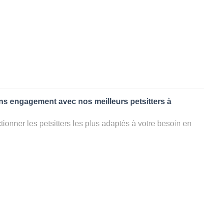
ans engagement avec nos meilleurs petsitters à
ionner les petsitters les plus adaptés à votre besoin en
. Quelques minutes après la sélection, vous recevrez les
ters que vous avez sélectionnés et vous pourrez engager
s questions que vous souhaitez pour au final choisir votre
le rencontrer et le valider définitivement, s'il ne convient
électionner un autre dog sitter pour votre chien ou cat
ment et en 3 clics dans la région.
appel à un pet sitter à TOUVOIS?