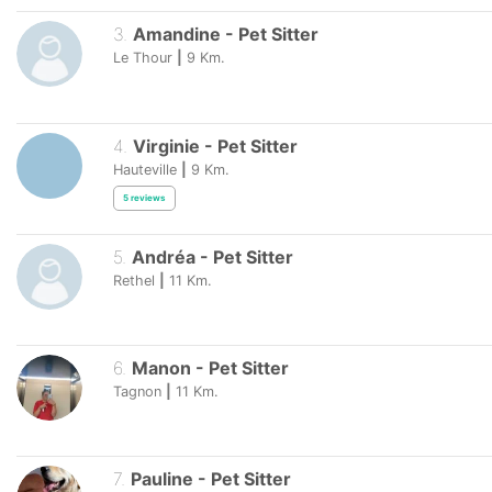
3
.
Amandine
-
Pet Sitter
Le Thour
|
9
Km.
4
.
Virginie
-
Pet Sitter
Hauteville
|
9
Km.
5
reviews
5
.
Andréa
-
Pet Sitter
Rethel
|
11
Km.
6
.
Manon
-
Pet Sitter
Tagnon
|
11
Km.
7
.
Pauline
-
Pet Sitter