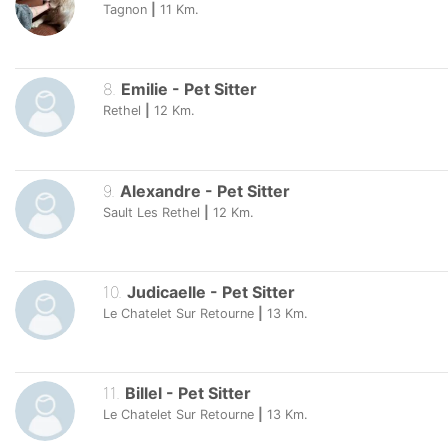
Tagnon
|
11
Km.
8
.
Emilie
-
Pet Sitter
Rethel
|
12
Km.
9
.
Alexandre
-
Pet Sitter
Sault Les Rethel
|
12
Km.
10
.
Judicaelle
-
Pet Sitter
Le Chatelet Sur Retourne
|
13
Km.
11
.
Billel
-
Pet Sitter
Le Chatelet Sur Retourne
|
13
Km.