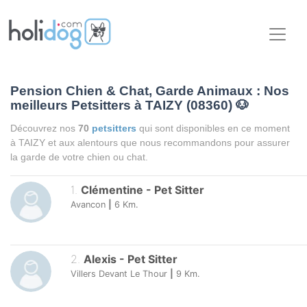
Pension Chien & Chat, Garde Animaux : Nos
meilleurs Petsitters à TAIZY (08360)
🐶
Découvrez nos
70
petsitters
qui sont disponibles en ce moment
à TAIZY et aux alentours que nous recommandons pour assurer
la garde de votre chien ou chat.
1
.
Clémentine
-
Pet Sitter
Avancon
|
6
Km.
2
.
Alexis
-
Pet Sitter
Villers Devant Le Thour
|
9
Km.