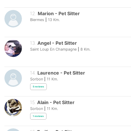
12
.
Marion
-
Pet Sitter
Biermes
|
13
Km.
13
.
Angel
-
Pet Sitter
Saint Loup En Champagne
|
8
Km.
14
.
Laurence
-
Pet Sitter
Sorbon
|
11
Km.
5
reviews
15
.
Alain
-
Pet Sitter
Sorbon
|
11
Km.
1
reviews