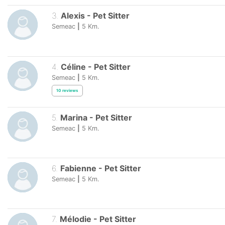
3
.
Alexis
-
Pet Sitter
Semeac
|
5
Km.
4
.
Céline
-
Pet Sitter
Semeac
|
5
Km.
10
reviews
5
.
Marina
-
Pet Sitter
Semeac
|
5
Km.
6
.
Fabienne
-
Pet Sitter
Semeac
|
5
Km.
7
.
Mélodie
-
Pet Sitter