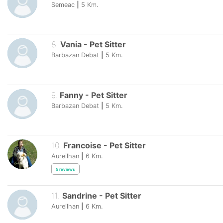
Semeac
|
5
Km.
8
.
Vania
-
Pet Sitter
Barbazan Debat
|
5
Km.
9
.
Fanny
-
Pet Sitter
Barbazan Debat
|
5
Km.
10
.
Francoise
-
Pet Sitter
Aureilhan
|
6
Km.
5
reviews
11
.
Sandrine
-
Pet Sitter
Aureilhan
|
6
Km.