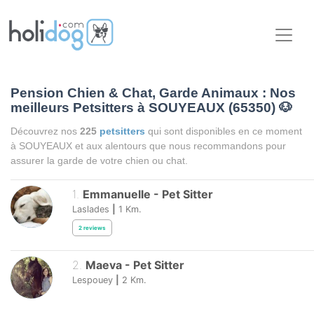
Pension Chien & Chat, Garde Animaux : Nos
meilleurs Petsitters à SOUYEAUX (65350)
🐶
Découvrez nos
225
petsitters
qui sont disponibles en ce moment
à SOUYEAUX et aux alentours que nous recommandons pour
assurer la garde de votre chien ou chat.
1
.
Emmanuelle
-
Pet Sitter
Laslades
|
1
Km.
2
reviews
2
.
Maeva
-
Pet Sitter
Lespouey
|
2
Km.