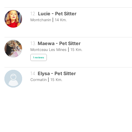
12
.
Lucie
-
Pet Sitter
Montchanin
|
14
Km.
13
.
Maewa
-
Pet Sitter
Montceau Les Mines
|
15
Km.
1
reviews
14
.
Elysa
-
Pet Sitter
Cormatin
|
15
Km.