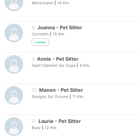
Montchanin
|
14
Km.
8
.
Joanna
-
Pet Sitter
Cormatin
|
15
Km.
1
reviews
9
.
Annie
-
Pet Sitter
Saint Clement Sur Guye
|
4
Km.
10
.
Manon
-
Pet Sitter
Savigny Sur Grosne
|
11
Km.
11
.
Laurie
-
Pet Sitter
Buxy
|
12
Km.