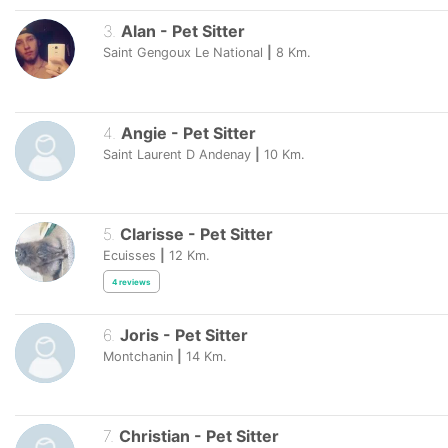
3
.
Alan
-
Pet Sitter
Saint Gengoux Le National
|
8
Km.
4
.
Angie
-
Pet Sitter
Saint Laurent D Andenay
|
10
Km.
5
.
Clarisse
-
Pet Sitter
Ecuisses
|
12
Km.
4
reviews
6
.
Joris
-
Pet Sitter
Montchanin
|
14
Km.
7
.
Christian
-
Pet Sitter