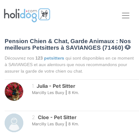
Pension Chien & Chat, Garde Animaux : Nos
meilleurs Petsitters à SAVIANGES (71460)
🐶
Découvrez nos
123
petsitters
qui sont disponibles en ce moment
à SAVIANGES et aux alentours que nous recommandons pour
assurer la garde de votre chien ou chat.
1
.
Julia
-
Pet Sitter
Marcilly Les Buxy
|
8
Km.
2
.
Cloe
-
Pet Sitter
Marcilly Les Buxy
|
8
Km.