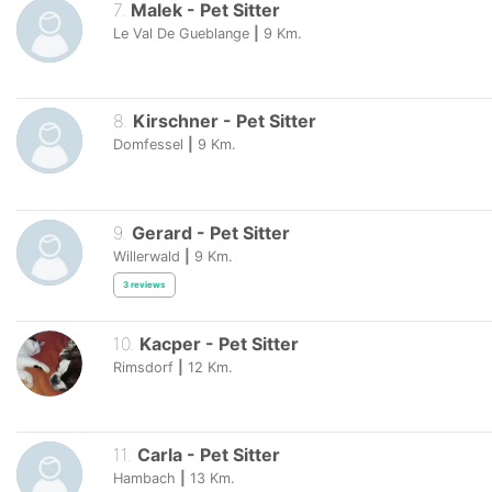
7
.
Malek
-
Pet Sitter
Le Val De Gueblange
|
9
Km.
8
.
Kirschner
-
Pet Sitter
Domfessel
|
9
Km.
9
.
Gerard
-
Pet Sitter
Willerwald
|
9
Km.
3
reviews
10
.
Kacper
-
Pet Sitter
Rimsdorf
|
12
Km.
11
.
Carla
-
Pet Sitter
Hambach
|
13
Km.