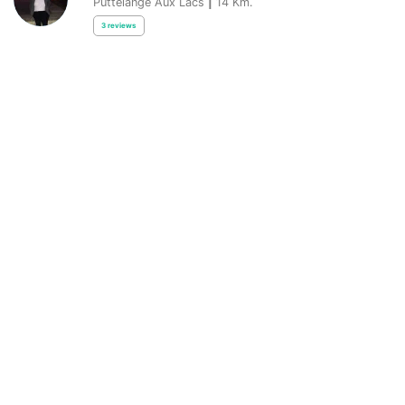
Puttelange Aux Lacs
|
14
Km.
3
reviews