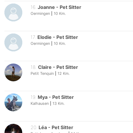
16
.
Joanne
-
Pet Sitter
Oermingen
|
10
Km.
17
.
Elodie
-
Pet Sitter
Oermingen
|
10
Km.
18
.
Claire
-
Pet Sitter
Petit Tenquin
|
12
Km.
19
.
Mya
-
Pet Sitter
Kalhausen
|
13
Km.
20
.
Léa
-
Pet Sitter