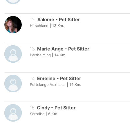
12
.
Salomé
-
Pet Sitter
Hirschland
|
13
Km.
13
.
Marie Ange
-
Pet Sitter
Berthelming
|
14
Km.
14
.
Emeline
-
Pet Sitter
Puttelange Aux Lacs
|
14
Km.
15
.
Cindy
-
Pet Sitter
Sarralbe
|
6
Km.